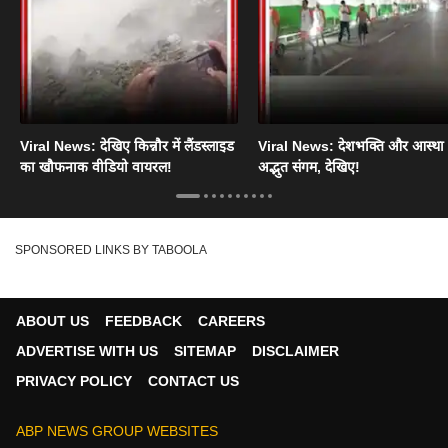
Viral News: देखिए किन्नौर में लैंडस्लाइड
Viral News: देशभक्ति और आस्था
का खौफनाक वीडियो वायरल!
अद्भुत संगम, देखिए!
SPONSORED LINKS BY TABOOLA
ABOUT US
FEEDBACK
CAREERS
ADVERTISE WITH US
SITEMAP
DISCLAIMER
PRIVACY POLICY
CONTACT US
ABP NEWS GROUP WEBSITES