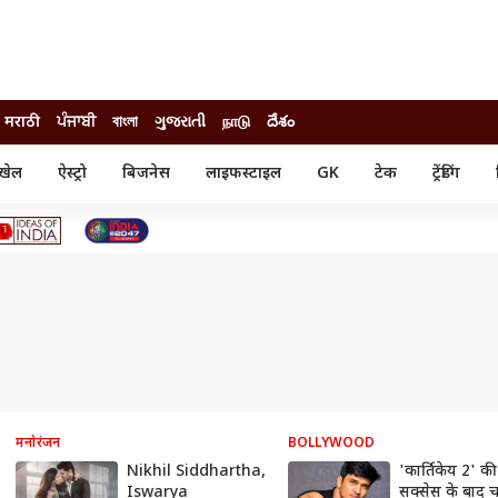
मराठी
ਪੰਜਾਬੀ
বাংলা
ગુજરાતી
நாடு
దేశం
खेल
ऐस्ट्रो
बिजनेस
लाइफस्टाइल
GK
टेक
ट्रेंडिंग
ंजन
ऑटो
खेल
ुड
कार
क्रिकेट
री सिनेमा
टेक्नोलॉजी
शिक्षा
ल सिनेमा
मोबाइल
रिजल्ट
्रिटीज
चैटजीपीटी
नौकरी
ी
गैजेट
वेब स्टोरीज
यूटिलिटी न्यूज़
कल्चर
फैक्ट चेक
मनोरंजन
BOLLYWOOD
Nikhil Siddhartha,
'कार्तिकेय 2' की
Iswarya
सक्सेस के बाद 