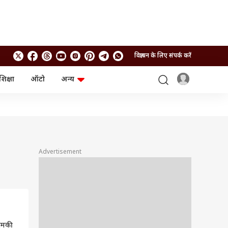
विज्ञापन के लिए संपर्क करें
शिक्षा
ऑटो
अन्य
बिजनेस
लाइफस्टाइल
पर्सनल फाइनेंस
स्वास्थ्य
स्टॉक मार्केट
ट्रैवल
म्यूचुअल फंड्स
फूड
क्रिप्टो
फैशन
आईपीओ
Health and Fitness
Advertisement
फोटो गैलरी
जनरल नॉलेज
वीडियो
चमकी