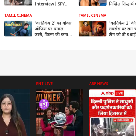
Interview| SPY
निखिल सिद्धार्थ 
फिल्म और Netaji
किस्मत, दो बॉली
Subash Chandra
फिल्मों के मिल
TAMIL CINEMA
TAMIL CINEMA
Bose का क्या
'कार्तिकेय 2' का बॉक्स
'कार्तिकेय 2' की
कनेक्शन है?
ऑफिस पर धमाल
सक्सेस पर राम 
जारी, फिल्म की कमाई
टीम को दी बधाई
100 करोड़ के पार
निखिल सिद्धार्थ य
किया रिएक्ट
ENT LIVE
ABP NEWS