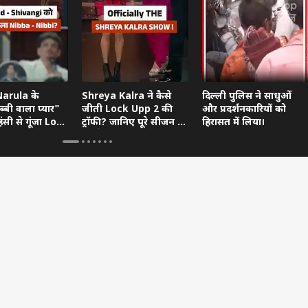
Narula के
Shreya Kalra ने कैसे
दिल्ली पुलिस ने साधुओं
ब्बी वाला प्यार"
जीती Lock Upp 2 की
और प्रदर्शनकारियों को
हंसी से गूंजा Lock
ट्रॉफी? जानिए पूरे सीजन की
हिरासत में लिया।
 फिनाले
सबसे बड़ी
Controversies