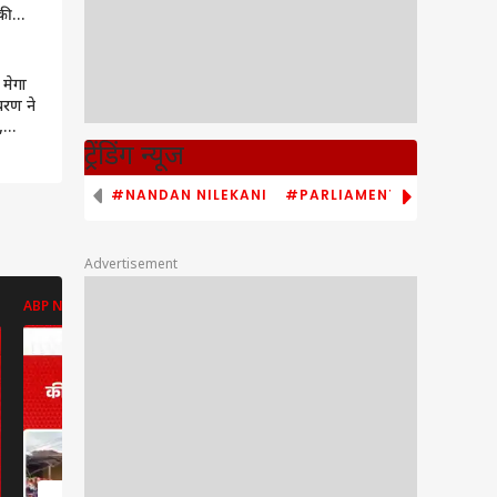
की
वुड
े ऑफर
 मेगा
चरण ने
,
ूं
ट्रेंडिंग न्यूज
#NANDAN NILEKANI
#PARLIAMENT MONSOON S
Advertisement
ABP NEWS
ABP NEWS
ABP NEWS