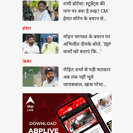
रांची प्रोटेस्ट: स्टूडेंट्स की
त शर्मा से पड़ी फटकार
तक नहीं भूले
मांग पर क्या है रुख? CM
सवाल, खास पोस्ट शेयर
ल नॉलेज
हेमंत सोरेन के बयान से
लिए मजे
मिले ये संकेत
इंडिया
मोहन भागवत के बयान पर
अभिजीत दीपके बोले, 'BJP
 में कौन विदेशी चंदा ले
वालों को बताएं कि...'
 है, कौन नहीं? जानें
क्रिकेट
म
रोहित शर्मा से पड़ी फटकार
अब तक नहीं भूले
जायसवाल, खास पोस्ट
शेयर कर लिए मजे