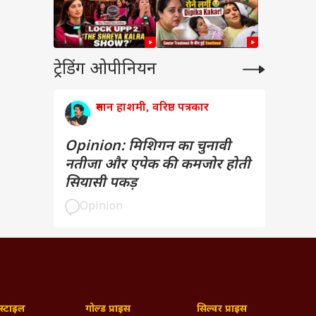
ट्रेडिंग ओपीनियन
रुमान हाशमी, वरिष्ठ पत्रकार
Opinion: मिशिगन का चुनावी
नतीजा और एपेक की कमजोर होती
सियासी पकड़
Opinion
्टाइल
गोल्ड प्राइस
सिल्वर प्राइस