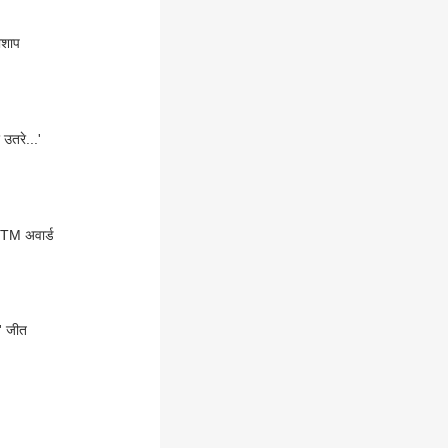
िशाप
उतरे...'
OTM अवार्ड
' जीत