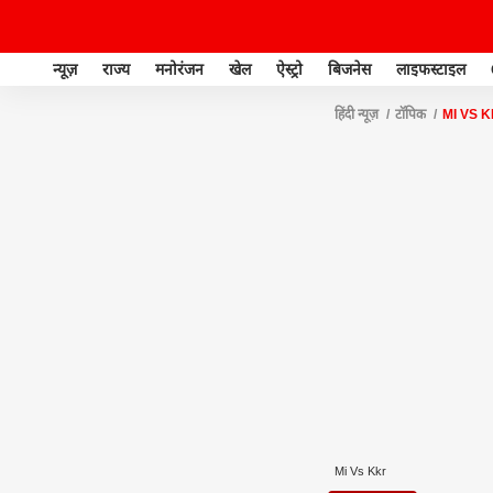
न्यूज़
राज्य
मनोरंजन
खेल
ऐस्ट्रो
बिजनेस
लाइफस्टाइल
हिंदी न्यूज़
टॉपिक
MI VS 
Mi Vs Kkr