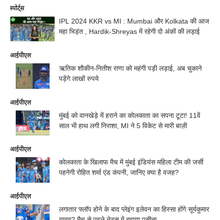
स्पोर्ट्स
IPL 2024 KKR vs MI : Mumbai और Kolkata की आज
महा भिड़ंत , Hardik-Shreyas में रहेगी दो अंकों की लड़ाई
आईपीएल
ऋतिक शौकीन-नितीश राणा को महंगी पड़ी लड़ाई, अब चुकाने
पड़ेंगे लाखों रुपये
आईपीएल
मुंबई को वानखेड़े में हराने का कोलकाता का सपना टूटा! 11वें
साल भी हाथ लगी निराशा, MI ने 5 विकेट से मारी बाज़ी
आईपीएल
कोलकाता के खिलाफ मैच में मुंबई इंडियंस महिला टीम की जर्सी
पहनेगी रोहित शर्मा एंड कंपनी, जानिए क्या है वजह?
आईपीएल
लगातार फ्लॉप होने के बाद प्लेइंग इलेवन का हिस्सा होंगे सूर्यकुमार
यादव? मैच से पहले नेट्स में बहाया पसीना