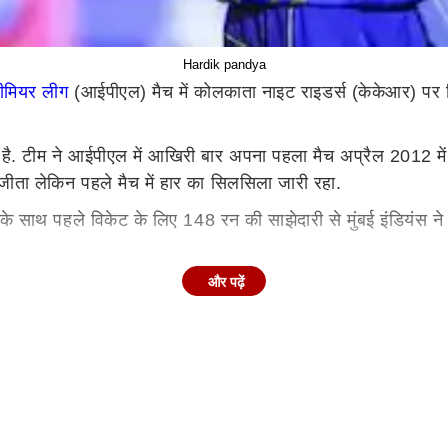
Hardik pandya
रीमियर लीग
(आईपीएल) मैच में कोलकाता नाइट राइडर्स (केकेआर) पर 
 है. टीम ने आईपीएल में आखिरी बार अपना पहला मैच अप्रैल 2012 में ज
ीता लेकिन पहले मैच में हार का सिलसिला जारी रहा.
साथ पहले विकेट के लिए 148 रन की साझेदारी से मुंबई इंडियंस ने के
करना पड़ा. हम जब भी मैदान पर उतरे, हमने हमेशा सत्र की शुरुआत जो
और पढ़ें
हाणे (67) और अंगकृष रघुवंशी (51) के अर्धशतकों से 20 ओवर में चा
ेट में आजकल के मिजाज और पिच को देखते हुए हमारे गेंदबाजों को इसका 
ा स्कोर हासिल किया जा सकता है. ’’