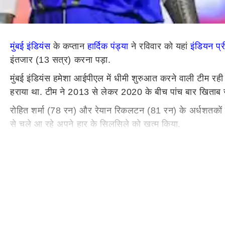
मुंबई इंडियंस
के कप्तान
हार्दिक पंड्या
ने रविवार को यहां
इंडियन प्
इंतजार (13 सत्र) करना पड़ा.
मुंबई इंडियंस हमेशा आईपीएल में धीमी शुरुआत करने वाली टीम रही
हराया था. टीम ने 2013 से लेकर 2020 के बीच पांच बार खिताब ज
रोहित शर्मा (78 रन) और रेयान रिकलटन (81 रन) के अर्धशतकों के 
से चले आ रहे अपने हार के सिलसिले को खत्म किया.
पंड्या ने कहा, ‘‘सत्र का पहला मैच जीतने के लिए लंबा इंतजार 
कर पाए. ’’
केकेआर ने बल्लेबाजी का न्योता मिलने के बाद कप्तान अजिंक्य र
इस बड़े स्कोर का पीछा करने के बारे में उन्होंने कहा, ‘‘ क्रिक
तक नहीं पहुंचने दिया. ये लक्ष्य मुश्किल हो जाते हैं लेकिन 220 क