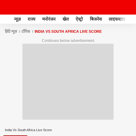
न्यूज़
राज्य
मनोरंजन
खेल
ऐस्ट्रो
बिजनेस
लाइफस्टाइल
हिंदी न्यूज़
टॉपिक
INDIA VS SOUTH AFRICA LIVE SCORE
Continues below advertisement
India Vs South Africa Live Score