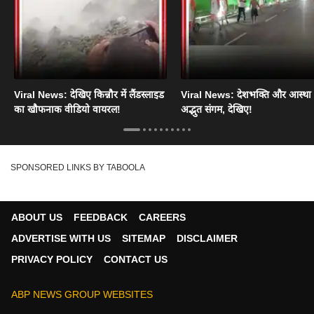
Viral News: देखिए किन्नौर में लैंडस्लाइड
Viral News: देशभक्ति और आस्था
का खौफनाक वीडियो वायरल!
अद्भुत संगम, देखिए!
SPONSORED LINKS BY TABOOLA
ABOUT US
FEEDBACK
CAREERS
ADVERTISE WITH US
SITEMAP
DISCLAIMER
PRIVACY POLICY
CONTACT US
ABP NEWS GROUP WEBSITES