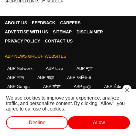
SPONSORED LINKS BY TABOOLA
ABOUT US
FEEDBACK
CAREERS
ADVERTISE WITH US
SITEMAP
DISCLAIMER
PRIVACY POLICY
CONTACT US
ABP NEWS GROUP WEBSITES
ABP Network
ABP Live
ABP न्यूज़
ABP আনন্দ
ABP माझा
ABP અસ્મિતા
ABP Ganga
ABP ਸਾਂਝਾ
ABP நாடு
ABP దేశం
×
We use cookies to improve your experience, analyze
FOLLOW US
traffic, and personalize content. By clicking "Allow", you
agree to our use of cookies.
Decline
Allow
This website follows the
DNPA Code of Ethics.
Copyright@2026.
All rights reserved.
वेब स्टोरीज
वीडियो
लाइव टीवी
शॉर्ट वीडियोज