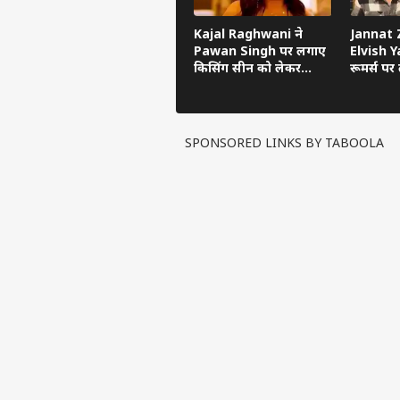
Kajal Raghwani ने
Jannat Z
Pawan Singh पर लगाए
Elvish Ya
किसिंग सीन को लेकर
रूमर्स पर त
गंभीर आरोप, Bhojpuri
का सच ब
Bawaal में खुलासा
SPONSORED LINKS BY TABOOLA