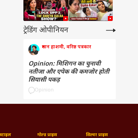
ट्रेडिंग ओपीनियन
रुमान हाशमी, वरिष्ठ पत्रकार
Opinion: मिशिगन का चुनावी
नतीजा और एपेक की कमजोर होती
सियासी पकड़
Opinion
्टाइल
गोल्ड प्राइस
सिल्वर प्राइस