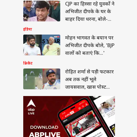
CJP का हिस्सा रहे युवकों ने
त शर्मा से पड़ी फटकार
तक नहीं भूले
अभिजीत दीपके के घर के
सवाल, खास पोस्ट शेयर
कल्चर
बाहर दिया धरना, बोले-
लिए मजे
'जब तक...'
इंडिया
मोहन भागवत के बयान पर
अभिजीत दीपके बोले, 'BJP
मिट्टी का pH कितना
वालों को बताएं कि...'
ा चाहिए, किस फसल के
क्रिकेट
 कितना सही?
रोहित शर्मा से पड़ी फटकार
अब तक नहीं भूले
जायसवाल, खास पोस्ट
शेयर कर लिए मजे