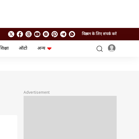
विज्ञापन के लिए संपर्क करें
शिक्षा
ऑटो
अन्य
बिजनेस
लाइफस्टाइल
पर्सनल फाइनेंस
स्वास्थ्य
स्टॉक मार्केट
ट्रैवल
म्यूचुअल फंड्स
फूड
क्रिप्टो
फैशन
आईपीओ
Health and Fitness
Advertisement
फोटो गैलरी
जनरल नॉलेज
वीडियो