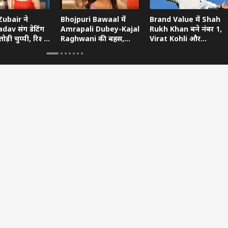
ubair ने
Bhojpuri Bawaal में
Brand Value में Shah
dav संग डेटिंग
Amrapali Dubey-Kajal
Rukh Khan बने नंबर 1,
ोड़ी चुप्पी, रिश्ते
Raghwani की बहस,
Virat Kohli और
ताया
Pawan Singh गुस्से में
Ranveer Singh को छोड़ा
छोड़ गए शो
पीछे