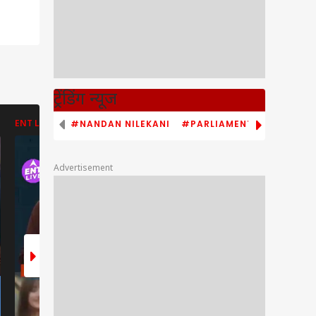
ट्रेंडिंग न्यूज
#NANDAN NILEKANI
#PARLIAMENT MONSOON S
ENT LIVE
ENT LIVE
ABP NEWS
Advertisement