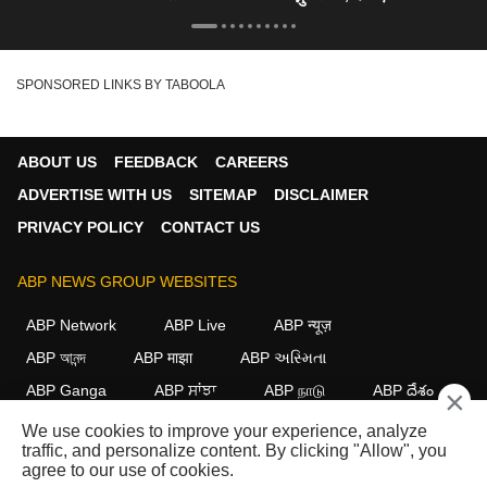
SPONSORED LINKS BY TABOOLA
ABOUT US
FEEDBACK
CAREERS
ADVERTISE WITH US
SITEMAP
DISCLAIMER
PRIVACY POLICY
CONTACT US
ABP NEWS GROUP WEBSITES
ABP Network
ABP Live
ABP न्यूज़
ABP আনন্দ
ABP माझा
ABP અસ્મિતા
ABP Ganga
ABP ਸਾਂਝਾ
ABP நாடு
ABP దేశం
×
We use cookies to improve your experience, analyze
FOLLOW US
traffic, and personalize content. By clicking "Allow", you
agree to our use of cookies.