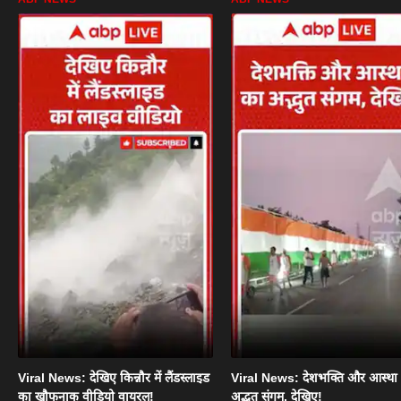
Viral News: देखिए किन्नौर में लैंडस्लाइड
Viral News: देशभक्ति और आस्था
का खौफनाक वीडियो वायरल!
अद्भुत संगम, देखिए!