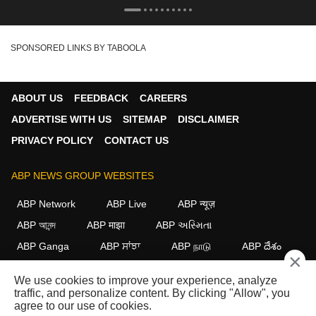
SPONSORED LINKS BY TABOOLA
ABOUT US
FEEDBACK
CAREERS
ADVERTISE WITH US
SITEMAP
DISCLAIMER
PRIVACY POLICY
CONTACT US
ABP NEWS GROUP WEBSITES
ABP Network
ABP Live
ABP न्यूज़
ABP আনন্দ
ABP माझा
ABP અસ્મિતા
ABP Ganga
ABP ਸਾਂਝਾ
ABP நாடு
ABP దేశం
×
FOLLOW US
We use cookies to improve your experience, analyze
traffic, and personalize content. By clicking "Allow", you
agree to our use of cookies.