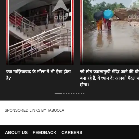
क्या गाज़ियाबाद के मॉल्स में भी ऐसा होता
जो लोग ज्वालामुखी मंदिर जाने की य
है?
बना रहे हैं, वे ध्यान दें: आपको पैदल
होगा।
SPONSORED LINKS BY TABOOLA
ABOUT US
FEEDBACK
CAREERS