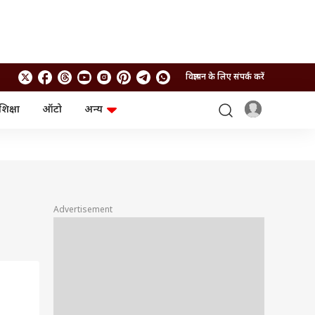
विज्ञापन के लिए संपर्क करें
शिक्षा
ऑटो
अन्य
बिजनेस
लाइफस्टाइल
पर्सनल फाइनेंस
स्वास्थ्य
स्टॉक मार्केट
ट्रैवल
म्यूचुअल फंड्स
फूड
क्रिप्टो
फैशन
आईपीओ
Health and Fitness
Advertisement
फोटो गैलरी
जनरल नॉलेज
वीडियो