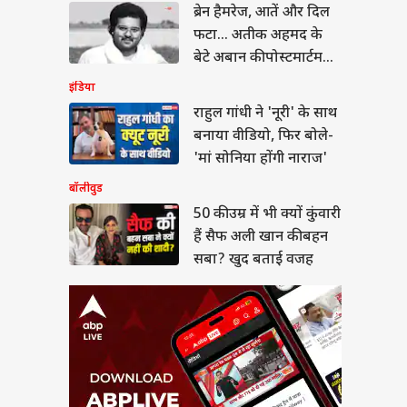
ब्रेन हैमरेज, आतें और दिल
 उम्र में भी क्यों कुंवारी
 सैफ अली खान की बहन
फटा... अतीक अहमद के
? खुद बताई वजह
बेटे अबान की पोस्टमार्टम
रिपोर्ट
इंडिया
राहुल गांधी ने 'नूरी' के साथ
बनाया वीडियो, फिर बोले-
बंप के साथ प्रेग्नेंट
'मां सोनिया होंगी नाराज'
ला का डांस वीडियो
बॉलीवुड
ल, माधुरी दीक्षित के
 पर लगाए ठुमके
50 की उम्र में भी क्यों कुंवारी
हैं सैफ अली खान की बहन
सबा? खुद बताई वजह