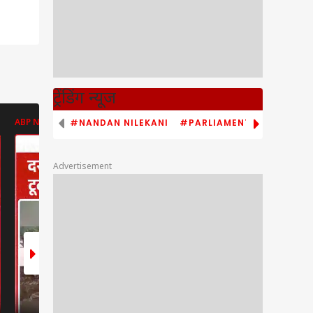
ट्रेंडिंग न्यूज
#NANDAN NILEKANI
#PARLIAMENT MONSOON S
ABP NEWS
ABP NEWS
ABP NEWS
Advertisement