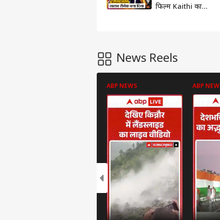
फिल्म Kaithi का
सस्ता रीमेक निकली
अजय देवगन की
#Bholaa
News Reels
ABP NEWS
ABP NEW