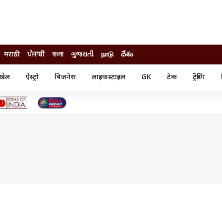
मराठी
ਪੰਜਾਬੀ
বাংলা
ગુજરાતી
நாடு
దేశం
खेल
ऐस्ट्रो
बिजनेस
लाइफस्टाइल
GK
टेक
ट्रेंडिंग
ंजन
ऑटो
खेल
ुड
कार
क्रिकेट
री सिनेमा
टेक्नोलॉजी
शिक्षा
ल सिनेमा
मोबाइल
रिजल्ट
्रिटीज
चैटजीपीटी
नौकरी
ी
गैजेट
वेब स्टोरीज
यूटिलिटी न्यूज़
कल्चर
फैक्ट चेक