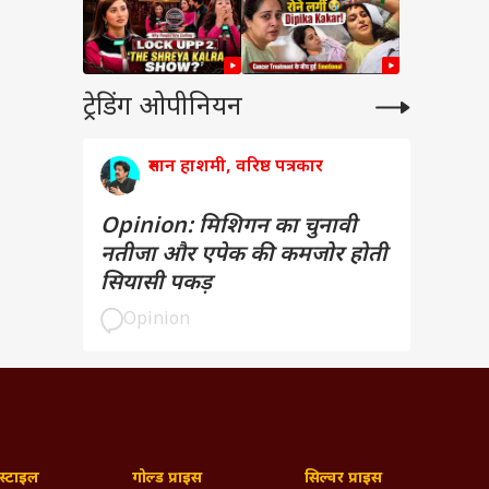
ट्रेडिंग ओपीनियन
रुमान हाशमी, वरिष्ठ पत्रकार
Opinion: मिशिगन का चुनावी
नतीजा और एपेक की कमजोर होती
सियासी पकड़
Opinion
्टाइल
गोल्ड प्राइस
सिल्वर प्राइस