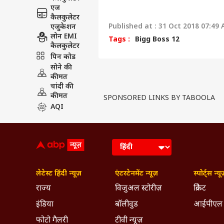
एज
कैलकुलेटर
Published at : 31 Oct 2018 07:49 
एजुकेशन
लोन EMI
Tags :
Bigg Boss 12
कैलकुलेटर
पिन कोड
सोने की
कीमत
चांदी की
कीमत
SPONSORED LINKS BY TABOOLA
AQI
लेटेस्ट हिंदी न्यूज़
एंटरटेनमेंट न्यूज़
स्पोर्ट्स न्यू
राज्य
विजुअल स्टोरीज़
क्रिकेट
इंडिया
बॉलीवुड
आईपीएल
फोटो गैलरी
टीवी न्यूज़