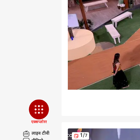
एक्सप्लोरर
पर्सनल
लाइव टीवी
1
/7