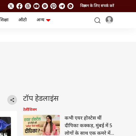
विज्ञापन के लिए संपर्क करें
शिक्षा
ऑटो
अन्य
बिजनेस
लाइफस्टाइल
पर्सनल फाइनेंस
स्वास्थ्य
स्टॉक मार्केट
ट्रैवल
म्यूचुअल फंड्स
फूड
क्रिप्टो
फैशन
आईपीओ
Health and Fitness
फोटो गैलरी
जनरल नॉलेज
वीडियो
टॉप हेडलाइंस
टेलीविजन
कभी एयर होस्टेस थीं
दीपिका कक्कड़, मुंबई में 5
लोगों के साथ एक कमरे में