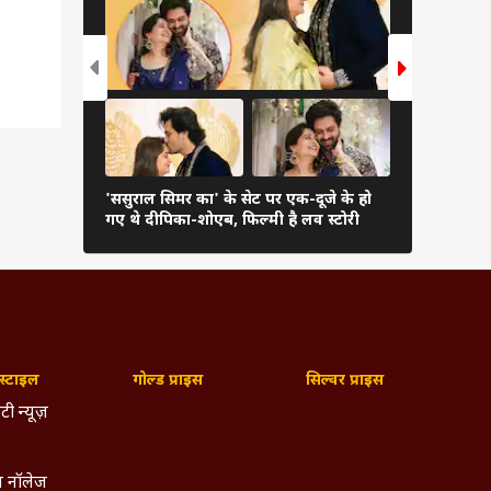
'ससुराल सिमर का' के सेट पर एक-दूजे के हो
हिना खान से
गए थे दीपिका-शोएब, फिल्मी है लव स्टोरी
लिखी हैं टीवी
्टाइल
गोल्ड प्राइस
सिल्वर प्राइस
टी न्यूज़
 नॉलेज