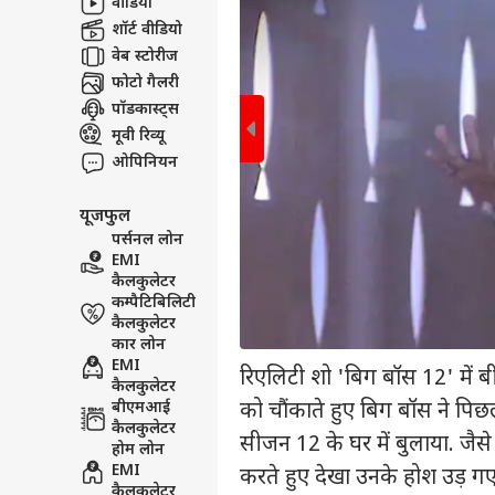
वीडियो
टॉप
शॉर्ट वीडियो
हॅलो गेस्ट
वेब स्टोरीज
इंडिय
फोटो गैलरी
एडवर्टाइज विथ अस
पॉडकास्ट्स
प्राइवेसी पॉलिसी
मूवी रिव्यू
ओपिनियन
कॉन्टैक्ट अस
सेंड फीडबैक
यूजफुल
अबाउट अस
Sess
पर्सनल लोन
दीजिए
क्रिके
EMI
करियर्स
संसद
कैलकुलेटर
बोले
कम्पैटिबिलिटी
कैलकुलेटर
कार लोन
EMI
रिएलिटी शो 'बिग बॉस 12' में ब
कैलकुलेटर
3 दि
को चौंकाते हुए बिग बॉस ने पिछ
बीएमआई
क्रिक
LOGIN
कैलकुलेटर
विक
सीजन 12 के घर में बुलाया. जैसे
होम लोन
EMI
करते हुए देखा उनके होश उड़ गए
कैलकुलेटर