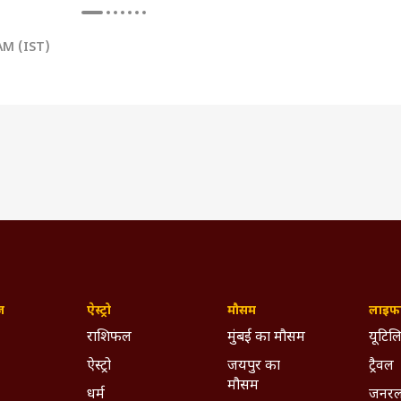
AM (IST)
ज़
ऐस्ट्रो
मौसम
लाइफस
राशिफल
मुंबई का मौसम
यूटिलि
ऐस्ट्रो
जयपुर का
ट्रैवल
मौसम
धर्म
जनरल