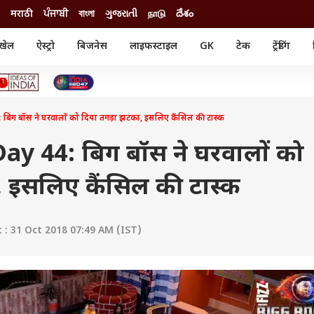
मराठी
ਪੰਜਾਬੀ
বাংলা
ગુજરાતી
நாடு
దేశం
खेल
ऐस्ट्रो
बिजनेस
लाइफस्टाइल
GK
टेक
ट्रेंडिंग
ंजन
ऑटो
खेल
ुड
कार
क्रिकेट
री सिनेमा
टेक्नोलॉजी
शिक्षा
ल सिनेमा
िग बॉस ने घरवालों को दिया तगड़ा झटका, इसलिए कैंसिल की टास्क
मोबाइल
रिजल्ट
्रिटीज
चैटजीपीटी
नौकरी
ी
ay 44: बिग बॉस ने घरवालों को
गैजेट
वेब स्टोरीज
 इसलिए कैंसिल की टास्क
यूटिलिटी न्यूज़
कल्चर
फैक्ट चेक
: 31 Oct 2018 07:49 AM (IST)