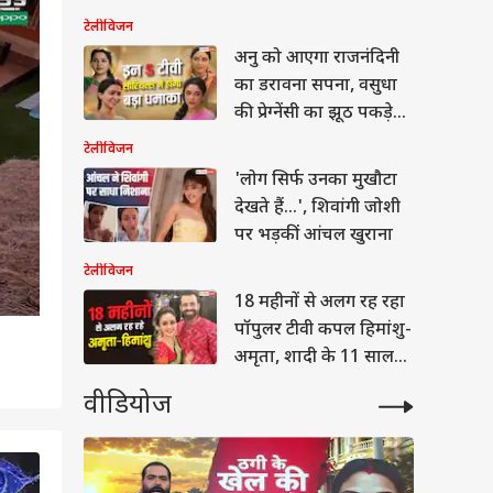
रहती थीं 'सिमर'
टेलीविजन
अनु को आएगा राजनंदिनी
का डरावना सपना, वसुधा
की प्रेग्नेंसी का झूठ पकड़ेगी
दादी सा
टेलीविजन
'लोग सिर्फ उनका मुखौटा
देखते हैं...', शिवांगी जोशी
पर भड़कीं आंचल खुराना
टेलीविजन
18 महीनों से अलग रह रहा
पॉपुलर टीवी कपल हिमांशु-
अमृता, शादी के 11 साल
बाद लेंगे तलाक?
वीडियोज
2
/7