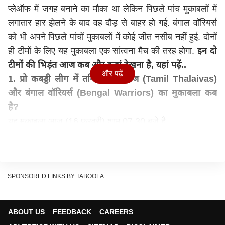
प्लेऑफ में जगह बनाने का मौका था लेकिन पिछले पांच मुकाबलों में
लगातार हार झेलने के बाद वह दौड़ से बाहर हो गई. बंगाल वॉरियर्स
को भी अपने पिछले पांचों मुकाबलों में कोई जीत नसीब नहीं हुई. दोनों
ही टीमों के लिए यह मुकाबला एक सांत्वना मैच की तरह होगा.
इन दो
टीमों की भिड़ंत आज कब और कहां देखना है, यहां पढ़ें..
और पढ़ें
1. प्रो कबड्डी लीग में तमिल थलाइवाज (Tamil Thalaivas)
और बंगाल वॉरियर्स (Bengal Warriors) का मुकाबला कब
है?
यह मुकाबला आज (16 फरवरी) शाम 07.30 बजे है.
2. मैच कहां हो रहे हैं?
प्रो कबड्डी (Pro Kabaddi) के सारे मुकाबले शेरेटन ग्रैंड बेंगलुरु
व्हाइटफील्ड होटल एंड कन्वेंशन सेंटर में खेले जा रहे हैं.
3. मैच किस चैनल पर देख सकते हैं?
SPONSORED LINKS BY TABOOLA
स्टार स्पोर्ट्स नेटवर्क के कई चैनल्स पर प्रो कबड्डी (Pro
Kabaddi) के सारे मैच लाइव टेलीकास्ट हो रहे हैं.. इनमें स्टार
ABOUT US
FEEDBACK
CAREERS
स्पोर्ट्स 1 हिंदी, स्टार स्पोर्ट्स 1 हिंदी एचडी, स्टार स्पोर्ट्स 2, स्टार