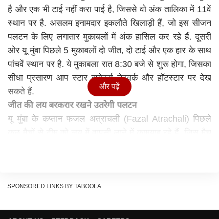
है और एक भी टाई नहीं करा पाई है, जिससे वो अंक तालिका में 11वें
स्थान पर है. असलम इनामदार इकलौते खिलाड़ी हैं, जो इस सीजन
पलटन के लिए लगातार मुकाबलों में अंक हासिल कर रहे हैं. दूसरी
ओर यू मुंबा पिछले 5 मुकाबलों दो जीत, दो टाई और एक हार के साथ
पांचवें स्थान पर है. ये मुकाबला रात 8:30 बजे से शुरू होगा, जिसका
सीधा प्रसारण आप स्टार स्पोर्ट्स नेटवर्क और हॉटस्टार पर देख
और पढ़ें
सकते हैं.
जीत की लय बरकरार रखने उतरेगी पलटन
यू मुंबा के कप्तान फजल अत्राचली (Fazal Atrachali) पिछले
कुछ मैचों से टीम को लय में वापसी लाने में कामयाब रहे हैं. जिस मैच
में सुलतान चल जाते हैं, उस दिन यू मुंबा का प्रदर्शन अलग ही नज़र
आता है, पिछले मैच में अत्राचली नहीं चले और टीम को हार झेलनी
पड़ी. हालाकि अभिषेक सिंह (Abhishek Singh) टीम के प्रमुख
रेडर हैं और उनके साथ वी अजीत कुमार (V Ajith Kumar)
SPONSORED LINKS BY TABOOLA
शानदार फॉर्म में थे लेकिन उनकी चोट ने मुंबा की समस्या बढ़ा दी है.
मोहसेन मगसोदलू (Mohsen Maghsoudlou) और अजिंक्या