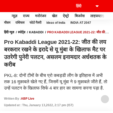
न्यूज़
राज्य
मनोरंजन
खेल
ऐस्ट्रो
बिजनेस
लाइफस्टाइल
मौसम
राशिफल
फोटो गैलरी
Ideas of India
INDIA AT 2047
हिंदी न्यूज़
स्पोर्ट्स
KABADDI
PRO KABADDI LEAGUE 2021-22: जीत की
लय बरकरार रखने के इरादे से यू मुंबा के खिलाफ मैट पर उतरेगी पुनेरी पलटन, असलम इनामदार
Pro Kabaddi League 2021-22: जीत की लय
अर्धशतक के करीब
बरकरार रखने के इरादे से यू मुंबा के खिलाफ मैट पर
उतरेगी पुनेरी पलटन, असलम इनामदार अर्धशतक के
करीब
PKL-8: दोनों टीमों के बीच प्रो कबड्डी लीग के इतिहास में अभी
तक 16 मुकाबले खेले गए हैं, जिसमें यू मुंबा ने 9 मुकाबले जीते हैं, तो
उन्हें पलटन के खिलाफ सिर्फ 4 बार हार का सामना करना पड़ा है.
Written By :
ABP Live
Updated at : Thu, January 13,2022, 2:17 pm (IST)