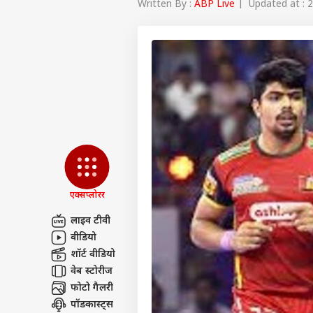
Written By :
ABP Live
| Updated at : 2
एक्सप्लोरर
लाइव टीवी
वीडियो
पर्सनल
शॉर्ट वीडियो
वेब स्टोरीज
फोटो गैलरी
टॉप
हॅलो गेस्ट
पॉडकास्ट्स