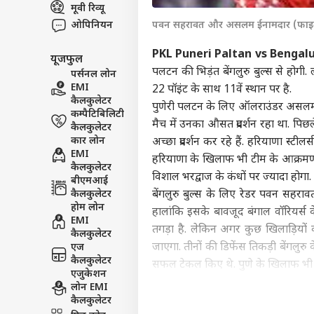
मूवी रिव्यू
विश्व
ओपिनियन
पवन सहरावत और असलम ईनामदार (फाइ
एडवर्टाइज विथ अस
प्राइवेसी पॉलिसी
PKL Puneri Paltan vs Bengalu
यूजफुल
कॉन्टैक्ट अस
पलटन की भिड़ंत बेंगलुरु बुल्स से होगी
पर्सनल लोन
सेंड फीडबैक
EMI
22 पॉइंट के साथ 11वें स्थान पर है.
'बांग
कैलकुलेटर
पुणेरी पलटन के लिए ऑलराउंडर असलम 
अबाउट अस
शेख 
कम्पैटिबिलिटी
के ल
क्रिके
मैच में उनका औसत प्रदर्शन रहा था. प
कैलकुलेटर
करियर्स
कार लोन
अच्छा प्रदर्शन कर रहे हैं. हरियाणा स
EMI
हरियाणा के खिलाफ भी टीम के आक्रमण की 
कैलकुलेटर
विशाल भरद्वाज के कंधों पर ज्यादा होगा. 
बीएमआई
कैलकुलेटर
बेंगलुरु बुल्स के लिए रेडर पवन सहराव
3 दि
होम लोन
हालांकि इसके बावजूद बंगाल वॉरियर्स
क्रिक
EMI
तगड़ा है. लेकिन अगर कुछ खिलाड़ियो
LOGIN
विक
कैलकुलेटर
जाएगा. तीनों की डिफेंस तिकड़ी बेंगलुरु
एज
कैलकुलेटर
सफल टेकल किए थे. पुणे के खिलाफ भी 
एजुकेशन
IND vs SA 2nd ODI: एक ही छोर पर 
लोन EMI
ये मजेदार ट्वीट
कैलकुलेटर