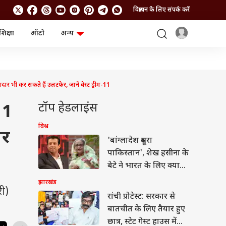
विज्ञापन के लिए संपर्क करें
शिक्षा
ऑटो
अन्य
बिजनेस
लाइफस्टाइल
पर्सनल फाइनेंस
स्वास्थ्य
स्टॉक मार्केट
ट्रैवल
म्यूचुअल फंड्स
फूड
र सकते हैं उलटफेर, जानें बेस्ट ड्रीम-11
क्रिप्टो
फैशन
आईपीओ
Health and Fitness
टॉप हेडलाइंस
11
फोटो गैलरी
जनरल नॉलेज
विश्व
ार
'बांग्लादेश दूसरा
वीडियो
पाकिस्तान', शेख हसीना के
बेटे ने भारत के लिए क्या
कहा?
झारखंड
ी)
रांची प्रोटेस्ट: सरकार से
बातचीत के लिए तैयार हुए
छात्र, स्टेट गेस्ट हाउस में