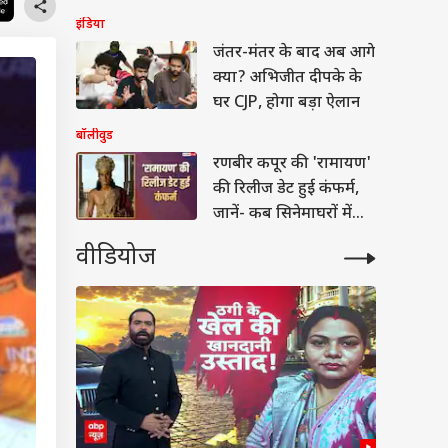
होगी बात
इंडिया
जंतर-मंतर के बाद अब आगे
क्या? अभिजीत दीपके के
घर CJP, होगा बड़ा ऐलान
बॉलीवुड
रणबीर कपूर की 'रामायण'
की रिलीज डेट हुई कंफर्म,
जानें- कब सिनेमाघरों में
देगी दस्तक
वीडियोज