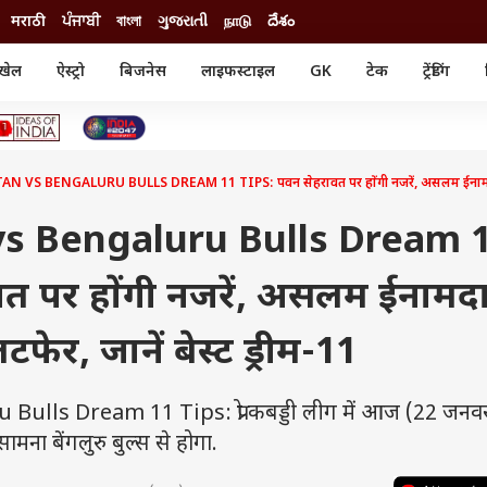
मराठी
ਪੰਜਾਬੀ
বাংলা
ગુજરાતી
நாடு
దేశం
खेल
ऐस्ट्रो
बिजनेस
लाइफस्टाइल
GK
टेक
ट्रेंडिंग
ंजन
ऑटो
खेल
ुड
कार
क्रिकेट
री सिनेमा
टेक्नोलॉजी
शिक्षा
ल सिनेमा
 VS BENGALURU BULLS DREAM 11 TIPS: पवन सेहरावत पर होंगी नजरें, असलम ईनामदार भी क
मोबाइल
रिजल्ट
्रिटीज
चैटजीपीटी
नौकरी
ी
vs Bengaluru Bulls Dream 
गैजेट
वेब स्टोरीज
त पर होंगी नजरें, असलम ईनामद
यूटिलिटी न्यूज़
कल्चर
फैक्ट चेक
फेर, जानें बेस्ट ड्रीम-11
ulls Dream 11 Tips: प्रो कबड्डी लीग में आज (22 जनवर
ामना बेंगलुरु बुल्स से होगा.