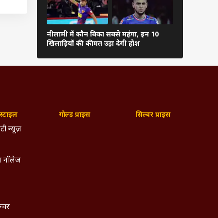
नीलामी में कौन बिका सबसे महंगा, इन 10
खिलाड़ियों की कीमत उड़ा देगी होश
 किया
्टाइल
गोल्ड प्राइस
सिल्वर प्राइस
टी न्यूज़
रंजीत
 नॉलेज
Rohit
ngh),
ल्चर