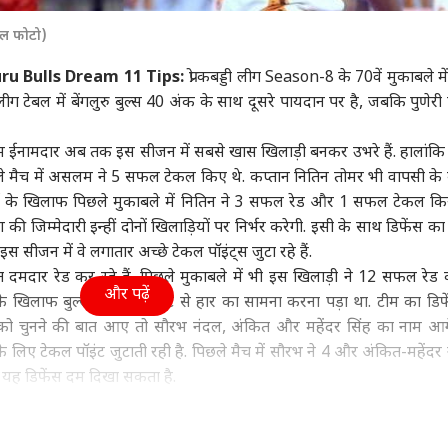
झारखंड
इंडिया
बॉली
ल फोटो)
ru Bulls Dream 11 Tips:
प्रो कबड्डी लीग Season-8 के 70वें मुकाबले में
. लीग टेबल में बेंगलुरु बुल्स 40 अंक के साथ दूसरे पायदान पर है, जबकि पुणेर
्लादेश दूसरा पाकिस्तान',
रांची प्रोटेस्ट: सरकार से
जंतर-मंतर के बाद अब आगे
रणब
ईनामदार अब तक इस सीजन में सबसे खास खिलाड़ी बनकर उभरे हैं. हालांकि
हसीना के बेटे ने भारत
बातचीत के लिए तैयार हुए
क्या? अभिजीत दीपके के घर
की र
िए क्या कहा?
ट
छात्र, स्टेट गेस्ट हाउस में होगी
मध्य प्रदेश
CJP, होगा बड़ा ऐलान
इंडिया
जाने
इंडि
िछले मैच में असलम ने 5 सफल टेकल किए थे. कप्तान नितिन तोमर भी वापसी के 
बात
दस्
्टीलर्स के खिलाफ पिछले मुकाबले में नितिन ने 3 सफल रेड और 1 सफल टेकल कि
जिम्मेदारी इन्हीं दोनों खिलाड़ियों पर निर्भर करेगी. इसी के साथ डिफेंस का 
इस सीजन में वे लगातार अच्छे टेकल पॉइंट्स जुटा रहे हैं.
त दमदार रेड कर रहे हैं. पिछले मुकाबले में भी इस खिलाड़ी ने 12 सफल रेड 
और पढ़ें
ग्गज गेंदबाज, जो वनडे
राज्यसभा में कम हो जाएगी
यूपी में सुबह से बारिश,
क्या
 के खिलाफ बुल्स को एक पॉइंट से हार का सामना करना पड़ा था. टीम का डिफ
ेट में कभी नहीं ले सके 5
BJP सदस्यों की संख्या?
हरियाणा से दिल्ली तक
फॉर्
ं को चुनने की बात आए तो सौरभ नंदल, अंकित और महेंदर सिंह का नाम आ
ेट हॉल
निर्वाचन आयोग से हुई इस
IMD की चेतावनी, आज देश
लगे
 के लिए टेकल पॉइंट जुटाती रही है. पिछले मैच में सौरभ ने 4 और अंकित-महेंदर 
सांसद की शिकायत
का मौसम कैसा?
यह डिफेंस दम दिखा सकता है.
इकट्ठे हो गए थे पंत और राहुल, रन आउट से बचे तो Delhi Capitals ने