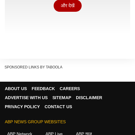
और देखें
SPONSORED LINKS BY TABOOLA
ABOUT US
FEEDBACK
CAREERS
ADVERTISE WITH US
SITEMAP
DISCLAIMER
PRIVACY POLICY
CONTACT US
ABP NEWS GROUP WEBSITES
डिअर कंपनी ,
ABP Network
ABP Live
ABP न्यूज़