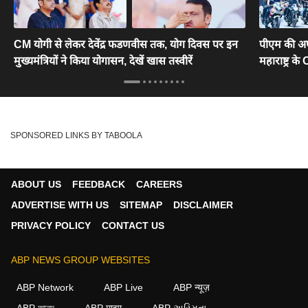
CM योगी से लेकर देवेंद्र फडणवीस तक, योग दिवस पर इन
पीएम की अप
मुख्यमंत्रियों ने किया योगासन, देखें खास तस्वीरें
महाराष्ट्र क
SPONSORED LINKS BY TABOOLA
ABOUT US
FEEDBACK
CAREERS
ADVERTISE WITH US
SITEMAP
DISCLAIMER
PRIVACY POLICY
CONTACT US
ABP NEWS GROUP WEBSITES
ABP Network
ABP Live
ABP न्यूज़
ABP আনন্দ
ABP माझा
ABP અસ્મિતા