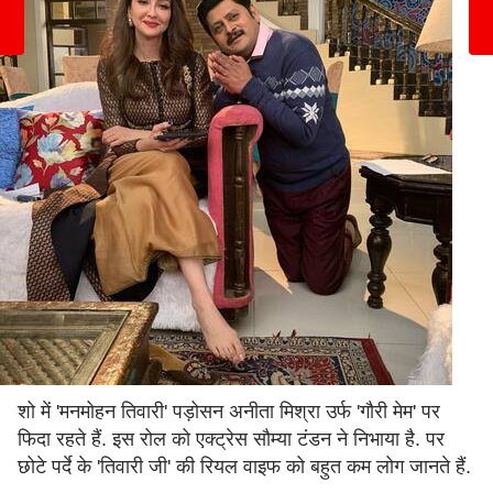
शो में 'मनमोहन तिवारी' पड़ोसन अनीता मिश्रा उर्फ 'गौरी मेम' पर
फिदा रहते हैं. इस रोल को एक्ट्रेस सौम्या टंडन ने निभाया है. पर
छोटे पर्दे के 'तिवारी जी' की रियल वाइफ को बहुत कम लोग जानते हैं.