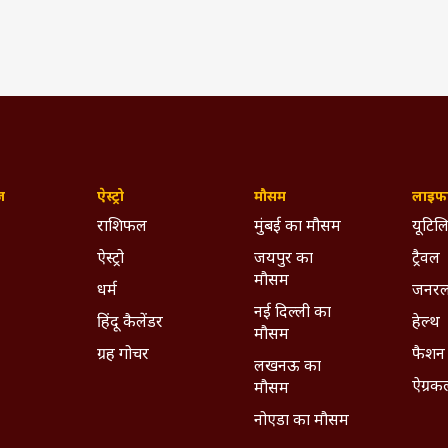
ज़
ऐस्ट्रो
मौसम
लाइफस
राशिफल
मुंबई का मौसम
यूटिलि
ऐस्ट्रो
जयपुर का
ट्रैवल
मौसम
धर्म
जनरल
नई दिल्ली का
हिंदू कैलेंडर
हेल्थ
मौसम
ग्रह गोचर
फैशन
लखनऊ का
ऐग्रक
मौसम
नोएडा का मौसम