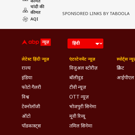
कीमत
चांदी की
कीमत
SPONSORED LINKS BY TABOOLA
AQI
लेटेस्ट हिंदी न्यूज़
एंटरटेनमेंट न्यूज़
स्पोर्ट्स न्यू
राज्य
विजुअल स्टोरीज़
क्रिकेट
इंडिया
बॉलीवुड
आईपीएल
फोटो गैलरी
टीवी न्यूज़
विश्व
OTT न्यूज़
टेक्नोलॉजी
भोजपुरी सिनेमा
ऑटो
मूवी रिव्यू
पॉडकास्ट्स
तमिल सिनेमा