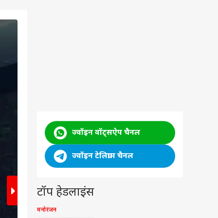
2
/5
ज्वॉइन वॉट्सऐप चैनल
ज्वॉइन टेलिग्राम चैनल
टॉप हेडलाइंस
मनोरंजन