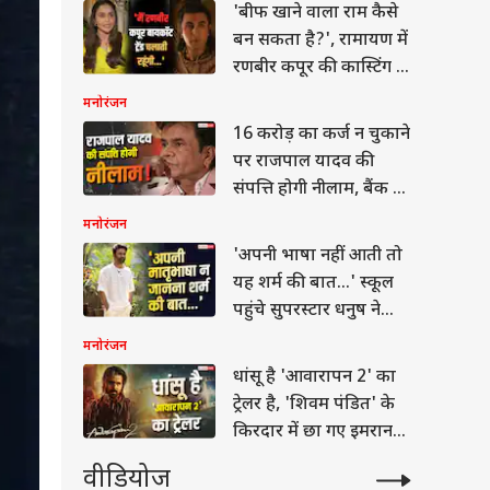
'बीफ खाने वाला राम कैसे
Abhishek Bachchan and Aishwarya Rai Bachcha
बन सकता है?', रामायण में
2007 को शादी की थी. ऐश्वर्या, अभिषेक से उम्र में 3 साल ब
रणबीर कपूर की कास्टिंग के
खिलाफ हैं ये एक्ट्रेस
मनोरंजन
16 करोड़ का कर्ज न चुकाने
पर राजपाल यादव की
संपत्ति होगी नीलाम, बैंक ने
भेजा नोटिस
मनोरंजन
ेट
'अपनी भाषा नहीं आती तो
यह शर्म की बात...' स्कूल
पहुंचे सुपरस्टार धनुष ने
कहा- तमिल सीखो
मनोरंजन
 2027 से पहले इन 3
धांसू है 'आवारापन 2' का
ाड़ियों को रिलीज कर
ट्रेलर है, 'शिवम पंडित' के
ी है RCB
या
किरदार में छा गए इमरान
हाशमी
वीडियोज