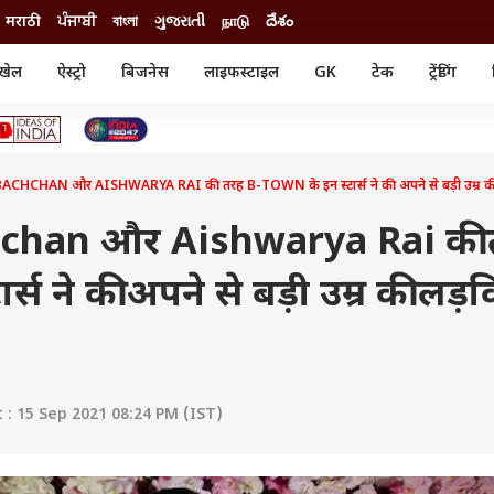
मराठी
ਪੰਜਾਬੀ
বাংলা
ગુજરાતી
நாடு
దేశం
खेल
ऐस्ट्रो
बिजनेस
लाइफस्टाइल
GK
टेक
ट्रेंडिंग
ंजन
ऑटो
खेल
ुड
कार
क्रिकेट
री सिनेमा
टेक्नोलॉजी
शिक्षा
ल सिनेमा
HCHAN और AISHWARYA RAI की तरह B-TOWN के इन स्टार्स ने की अपने से बड़ी उम्र की 
मोबाइल
रिजल्ट
्रिटीज
चैटजीपीटी
नौकरी
ी
chan और Aishwarya Rai की 
गैजेट
वेब स्टोरीज
्स ने की अपने से बड़ी उम्र की लड़क
यूटिलिटी न्यूज़
कल्चर
फैक्ट चेक
: 15 Sep 2021 08:24 PM (IST)