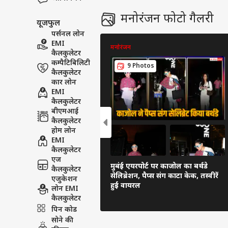
मनोरंजन फोटो गैलरी
यूजफुल
पर्सनल लोन
EMI
मनोरंजन
कैलकुलेटर
कम्पैटिबिलिटी
9 Photos
कैलकुलेटर
कार लोन
EMI
कैलकुलेटर
बीएमआई
कैलकुलेटर
होम लोन
EMI
कैलकुलेटर
एज
मुबंई एयरपोर्ट पर काजोल का बर्थडे
कैलकुलेटर
सेलिब्रेशन, पैप्स संग काटा केक, तस्वीरें
एजुकेशन
हुईं वायरल
लोन EMI
कैलकुलेटर
पिन कोड
सोने की