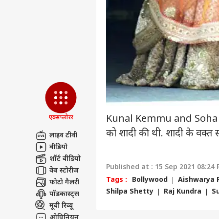
रणबी
की र
LOGIN
जानें
दस्
Kunal Kemmu and Soha Ali
एक्सप्लोरर
को शादी की थी. शादी के वक्त
लाइव टीवी
वीडियो
शॉर्ट वीडियो
Published at : 15 Sep 2021 08:24 
वेब स्टोरीज
Tags :
Bollywood
Aishwarya 
फोटो गैलरी
Shilpa Shetty
Raj Kundra
Su
पॉडकास्ट्स
मूवी रिव्यू
ओपिनियन