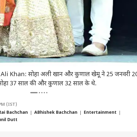
र कपूर की 'रामायण'
'भारत हिंदू राष्ट्र बनता है
रांची प्रोटेस्ट पर कंगना बोलीं-
क्या
िलीज डेट हुई कंफर्म,
तो...' सिद्धारमैया के बेटे ने
राहुल गांधी वहीं जाते हैं जहां
फॉर्
- कब सिनेमाघरों में देगी
किसे दे डाली चेतावनी
उकसाना होता है
लगे
तक
 Khan: सोहा अली खान और कुणाल खेमू ने 25 जनवरी 2
 सोहा 37 साल की और कुणाल 32 साल के थे.
PM (IST)
Rai Bachchan
ABhishek Bachchan
Entertainment
nil Dutt