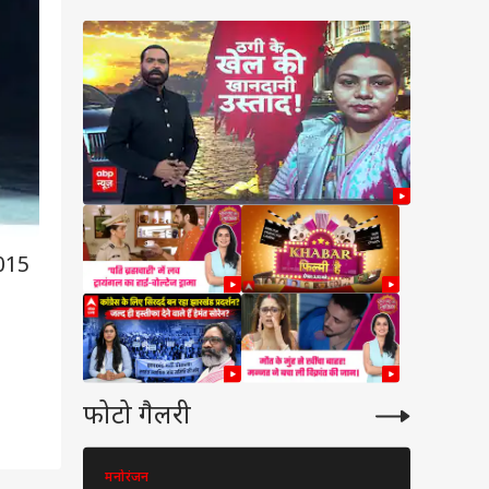
 NEET-UG में ‘टू-स्टेज
मूला’ से पेपर लीक पर
गी लगाम?
015
फोटो गैलरी
मनोरंजन
मनोरंजन