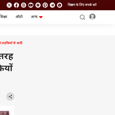
विज्ञापन के लिए संपर्क करें
शिक्षा
ऑटो
अन्य
बिजनेस
लाइफस्टाइल
पर्सनल फाइनेंस
स्वास्थ्य
स्टॉक मार्केट
ट्रैवल
म्यूचुअल फंड्स
फूड
लड़कियों से शादी
क्रिप्टो
फैशन
आईपीओ
Health and Fitness
तरह
फोटो गैलरी
जनरल नॉलेज
ियों
वीडियो