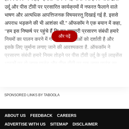
उर्दू और पीस टीवी पर प्रसारित कार्यक्रमों में नफरत फैलाने वाले
भाषण और अत्यधिक आपत्तिजनक विषयवस्तु दिखाई गई है. इससे
अपराध भड़कने की भी आशंका थी.” ऑफकॉम ने एक बयान में कहा,
‘‘हम इस निष्कर्ष पर पहुंचे हैं कि यह सामग्री प्रसारण संबंधी हमारे
और पढ़ें
नियमों का पालन करने में गंभीर असफलताओं को दर्शाती है और
इसके लिए जुर्माना लगाए जाने की आवश्यकता है. ऑफकॉम ने
प्रसारण संबंधी हमारे नियम तोड़ने पर पीस टीवी उर्दू के पूर्व लाइसेंस
धारकों पर दो लाख पाउंड और पीस टीवी पर एक लाख पाउंड का
आज जुर्माना लगाया है.’’
भड़काऊ भाषणों के लिए भारत में भी केस
पीस टीवी पर ‘लॉर्ड प्रोडक्शन लिमिटेड’ का मालिकाना हक है और
पीस टीवी उर्दू का लाइसेंस ‘क्लब टीवी’ के पास है. दोनों की मूल
SPONSORED LINKS BY TABOOLA
कंपनी ‘यूनिवर्सल ब्रॉडकास्टिंग कॉरपोरेशन लिमिटेड’ है जिसका
मालिक नाइक (54) है. विवादित इस्लामिक प्रचारक नाइक घृणा
ABOUT US
FEEDBACK
CAREERS
फैलाने वाले भाषणों से कट्टरपंथ को बढ़ावा देने और धनशोधन के
ADVERTISE WITH US
SITEMAP
DISCLAIMER
मामले में भारत में वांछित है. वह 2016 में भारत से मलेशिया चला गया