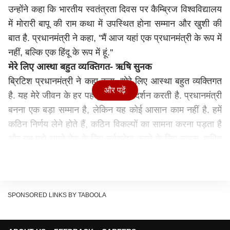
उन्होंने कहा कि भारतीय स्वतंत्रता दिवस पर कैम्ब्रिज विश्वविद्यालय
में मोरारी बापू की राम कथा में उपस्थित होना सम्मान और खुशी की
बात है. प्रधानमंत्री ने कहा, ''मैं आज यहां एक प्रधानमंत्री के रूप में
नहीं, बल्कि एक हिंदू के रूप में हूं.''
मेरे लिए आस्था बहुत व्यक्तिगत- ऋषि सुनक
ब्रिटिश प्रधानमंत्री ने कहा कहा, ''मेरे लिए आस्था बहुत व्यक्तिगत
और पढ़ें
है. यह मेरे जीवन के हर पहलू में मेरा मार्गदर्शन करती है. प्रधानमंत्री
बनना एक बड़ा सम्मान है, लेकिन यह कोई आसान काम नहीं है. हमें
कठिन निर्णय लेने होते हैं, कठिन विकल्पों का सामना करना पड़ता है
और यह मुझे अपने देश के लिए सर्वश्रेष्ठ करने के लिए साहस, शक्ति
और लचीलापन देता है.''
'भगवान गणेश की मूर्ति रखना गर्व की बात'
उन्होंने अपने भाषण में कहा, ''आज मैं यहां एक प्रधानमंत्री की तरह
नहीं, बल्कि एक हिंदू की तरह आया हूं.'' सुनक ने अपने भाषण के
SPONSORED LINKS BY TABOOLA
दौरान, चांसलर के रूप में अपने कार्यकाल के दौरान 11 डाउनिंग
स्ट्रीट के बाहर दिवाली के अवसर पर दीये जलाने के क्षण को याद