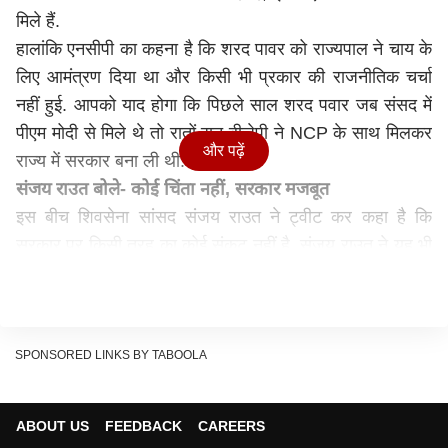
मिले हैं.
हालांकि एनसीपी का कहना है कि शरद पावर को राज्यपाल ने चाय के
लिए आमंत्रण दिया था और किसी भी प्रकार की राजनीतिक चर्चा
नहीं हुई. आपको याद होगा कि पिछले साल शरद पवार जब संसद में
पीएम मोदी से मिले थे तो रातों रात बीजेपी ने NCP के साथ मिलकर
और पढ़ें
राज्य में सरकार बना ली थी.
संजय राउत बोले- कोई चिंता नहीं, सरकार मजबूत
इस बीच शिवसेना सांसद संजय राउत ने ट्वीट कर कहा है कि
सरकार पर किसी तरह का कोई संकट नहीं है. संजय राउत ने यह भी
कहा कि कल शरद पवार और उद्धव ठाकरे के बीच मुलाकात भी हुई.
संजय राउत ने लिखा, ''शरद पवार और मुख्यमंत्री उद्धव ठाकरे ने
कल शाम मातोश्री में मुलाकात की. दोनों नेताओं के बीच करीब डेढ़
घंटे तक चर्चा हुई. अगर कोई सरकार की स्थिरता के बारे में खबरें
SPONSORED LINKS BY TABOOLA
फैला रहा है, तो इसे पेट का दर्द माना जाना चाहिए. सरकार मजबूत है.
कोई चिंता नहीं. जय महाराष्ट्र'' गौरतलब है कि शरद पवार से पहले
ABOUT US
FEEDBACK
CAREERS
कल नारायण राणे ने भी राज्यपाल से मुलाकात की थी.