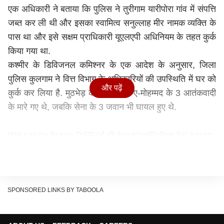
एक अधिकारी ने बताया कि पुलिस ने तुरीगाम यारीपोरा गांव में संपत्ति
जब्त कर ली थी और इसका स्वामित्व सनुल्लाह मीर नामक व्यक्ति के
पास था और इसे सक्षम प्राधिकारी यूएलएपी अधिनियम के तहत कुर्क
किया गया था.
कश्मीर के ड‍िव‍िजनल कम‍िश्‍नर के एक आदेश के अनुसार, जिला
पुलिस कुलगाम ने वित्त विभाग के अधिकारियों की उपस्थिति में घर को
और पढ़ें
कुर्क कर लिया है. मुठभेड़ के दौरान जैश-ए-मोहम्मद के 3 आतंकवादी
के मारे गए थे, जबकि सेना के 3 जवान भी घायल हुए थे.
We salute brave DSP of
@JmuKmrPolice
Sri Aman
Thakur who achieved mrtyrdom while fighting
terrorists in Kulgam today.
We stand by the grieving family and offer our
SPONSORED LINKS BY TABOOLA
deepest condolences.
@PMOIndia
@HMOIndia
pic.twitter.com/YsFvW57WNr