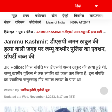
न्यूज़
राज्य
मनोरंजन
खेल
ऐस्ट्रो
बिजनेस
लाइफस्टाइल
मौसम
राशिफल
फोटो गैलरी
Ideas of India
INDIA AT 2047
हिंदी न्यूज़
न्यूज़
इंडिया
JAMMU KASHMIR: डीएसपी अमन ठाकुर की हत्या वाली जगह
पर जम्‍मू कश्‍मीर पुल‍िस का एक्‍शन, प्रॉपर्टी जब्‍त की
Jammu Kashmir: डीएसपी अमन ठाकुर की
हत्या वाली जगह पर जम्‍मू कश्‍मीर पुल‍िस का एक्‍शन,
प्रॉपर्टी जब्‍त की
JK Police: जिस संपत्ति पर डीएसपी अमन ठाकुर की हत्या हुई थी,
जम्मू कश्मीर पुलिस ने उस संपत्ति को जब्त कर लिया है. इस संपत्ति
का स्वामित्व सनुल्लाह मीर नामक शख्स के पास था.
Written By :
आसिफ कुरैशी, एबीपी न्यूज़
Updated at : Wed, November 1,2023, 8:17 pm (IST)