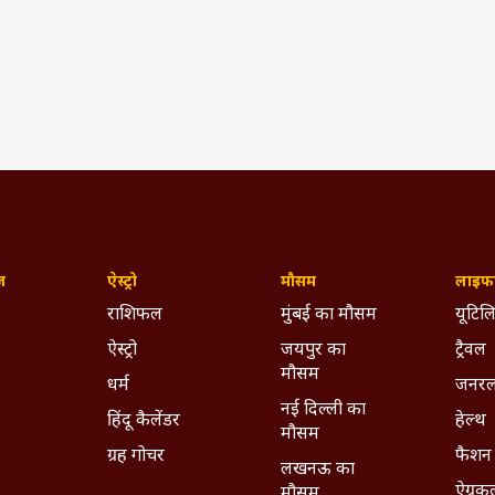
िलेगा 50MP कैमरा, जानें फीचर्स
(IST)
Day
Doodle Google
ywhere - Download ABPLIVE on
Android
and
iOS
now!
ज़
ऐस्ट्रो
मौसम
लाइफस
राशिफल
मुंबई का मौसम
यूटिलि
ऐस्ट्रो
जयपुर का
ट्रैवल
मौसम
धर्म
जनरल
नई दिल्ली का
हिंदू कैलेंडर
हेल्थ
मौसम
ग्रह गोचर
फैशन
लखनऊ का
ऐग्रक
मौसम