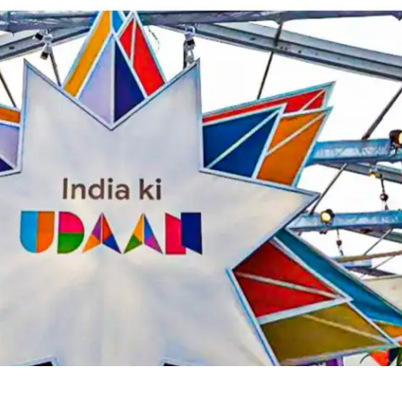
 कार्नर
 आर्टिकल्स
टॉप रील्स