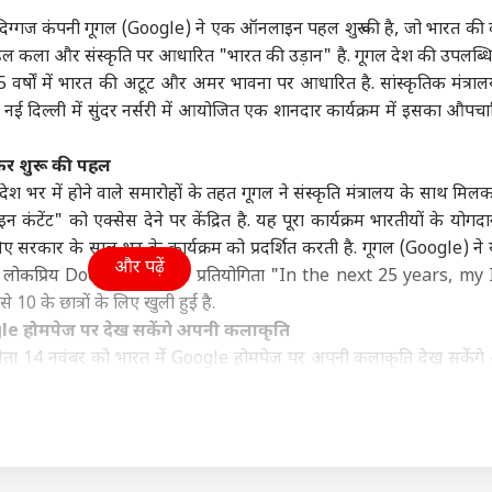
दिल्ली NCR
इंडिया
आईप
िग्गज कंपनी गूगल (Google) ने एक ऑनलाइन पहल शुरू की है, जो भारत की
ल कला और संस्कृति पर आधारित "भारत की उड़ान" है. गूगल देश की उपलब्धि
 वर्षों में भारत की अटूट और अमर भावना पर आधारित है. सांस्कृतिक मंत्र
ं नई दिल्ली में सुंदर नर्सरी में आयोजित एक शानदार कार्यक्रम में इसका औपचार
हसीना पर आंखें की
पप्पू यादव के खिलाफ थाने
तरुण तेजपाल क्यों करने लगे
चेन्
िलकर शुरू की पहल
 1 दिन में ही घुटनों पर
पहुंचा चप्पल फेंकने वाला
शरजील इमाम और उमर
करें
 में देश भर में होने वाले समारोहों के तहत गूगल ने संस्कृति मंत्रालय के साथ म
लादेश, भारत से मांगा
ी
आरोपी, पूर्णिया सांसद पर
इंडिया
खालिद से अपनी तुलना?
दिल्ली NCR
करो
HOM
कंटेंट" को एक्सेस देने पर केंद्रित है. यह पूरा कार्यक्रम भारतीयों के योग
ल
लगाए ये आरोप
जानें
मिले
 सरकार के साल भर के कार्यक्रम को प्रदर्शित करती है. गूगल (Google) ने
और पढ़ें
 लोकप्रिय Doodle4Google प्रतियोगिता "In the next 25 years, my 
 10 के छात्रों के लिए खुली हुई है.
e होमपेज पर देख सकेंगे अपनी कलाकृति
ियाज अली की 'मैं वापस
Gen-Z पर मोहन भागवत
दिल्ली में आज भी बारिश,
बिना
ा' ओटीटी पर हुई
करते हैं अंधा भरोसा, बोले-
जगह-जगह जलभराव, IMD
में 
ा 14 नवंबर को भारत में Google होमपेज पर अपनी कलाकृति देख सकेंग
ज, जानें- कहां देख
'वो कभी भी...'
ने जारी किया येलो अलर्ट
अपना
े स्कूल या गैर-लाभकारी संगठन के लिए 2 लाख रुपये का तकनीकी पैकेज, उपलब
 हैं ये फिल्म
ार Google कलेक्टिव चीजें जीत पाएंगे. इसके अलावा चार ग्रुप विजेता
े नाम करेंगे.
की कॉपी करेगा इंस्टाग्राम, आ रहा ये नया फीचर