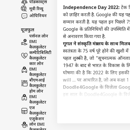
पॉडकास्ट्स
विश्व
Independence Day 2022:
टेक द
मूवी रिव्यू
एडवर्टाइज विथ अस
को ज़ाहिर करती है. Google की यह पह
ओपिनियन
प्राइवेसी पॉलिसी
सम्मान करती है. यह पहल इन पिछले 75
Google के प्रतिनिधियों की उपस्थिति मे
यूजफुल
कॉन्टैक्ट अस
पर्सनल लोन
से अनावरण किया गया है.
सेंड फीडबैक
EMI
शेख 
गूगल ने संस्कृति मंत्रालय के साथ म
कैलकुलेटर
अबाउट अस
लाल,
स्वतंत्रता के 75 वर्ष पूरे होने की खुशी
कम्पैटिबिलिटी
बांग्
ओटीट
करियर्स
कैलकुलेटर
पहल शुरू की है, जो "सूचनात्मक ऑनलाइन 
डीज
कार लोन
1947 के बाद से भारत के विकास के लिए
EMI
घोषणा की है कि 2022 के लिए इसकी
कैलकुलेटर
will .... पर आधारित है, जो अब कक्षा 1 से
बीएमआई
कैलकुलेटर
Doodle4Google के विजेता Googl
इम्त
होम लोन
आऊंग
इस साल के Doodle4Google के विजेत
EMI
LOGIN
रिली
लाख रुपये की कॉलेज छात्रवृत्ति, अपन
कैलकुलेटर
सकते
एज
मान्यता, Google हार्डवेयर और मजेद
कैलकुलेटर
फाइनलिस्ट भी कई रोमांचक पुरस्कार अपन
एजुकेशन
यह भी पढ़ें-
Instagram: फिर टिकटॉक 
लोन EMI