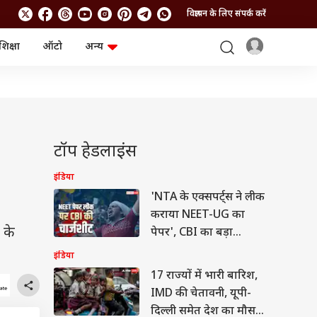
विज्ञापन के लिए संपर्क करें
शिक्षा
ऑटो
अन्य
बिजनेस
लाइफस्टाइल
पर्सनल फाइनेंस
स्वास्थ्य
स्टॉक मार्केट
ट्रैवल
म्यूचुअल फंड्स
फूड
क्रिप्टो
फैशन
आईपीओ
Health and Fitness
टॉप हेडलाइंस
फोटो गैलरी
जनरल नॉलेज
इंडिया
'NTA के एक्सपर्ट्स ने लीक
वीडियो
कराया NEET-UG का
य के
पेपर', CBI का बड़ा
खुलासा
इंडिया
17 राज्यों में भारी बारिश,
IMD की चेतावनी, यूपी-
दिल्ली समेत देश का मौसम