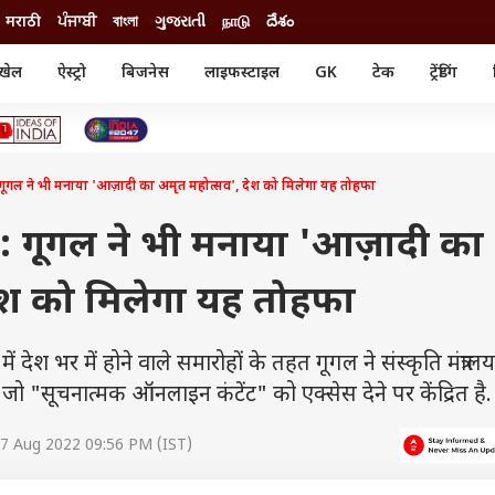
मराठी
ਪੰਜਾਬੀ
বাংলা
ગુજરાતી
நாடு
దేశం
खेल
ऐस्ट्रो
बिजनेस
लाइफस्टाइल
GK
टेक
ट्रेंडिंग
ंजन
ऑटो
खेल
ुड
कार
क्रिकेट
री सिनेमा
टेक्नोलॉजी
शिक्षा
ल सिनेमा
 ने भी मनाया 'आज़ादी का अमृत महोत्सव', देश को मिलेगा यह तोहफा
मोबाइल
रिजल्ट
्रिटीज
चैटजीपीटी
नौकरी
ी
 गूगल ने भी मनाया 'आज़ादी का
गैजेट
वेब स्टोरीज
ेश को मिलेगा यह तोहफा
यूटिलिटी न्यूज़
कल्चर
फैक्ट चेक
शी में देश भर में होने वाले समारोहों के तहत गूगल ने संस्कृति मंत्राल
 "सूचनात्मक ऑनलाइन कंटेंट" को एक्सेस देने पर केंद्रित है.
7 Aug 2022 09:56 PM (IST)