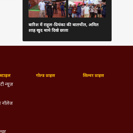
अरुणाचल-अस
बारिश में राहुल-प्रियंका की बातचीत, अमित
प्रभावित, 5 
शाह खुद थामे दिखे छाता
बड़ा ऐक्शन
्टाइल
गोल्ड प्राइस
सिल्वर प्राइस
टी न्यूज़
 नॉलेज
ल्चर