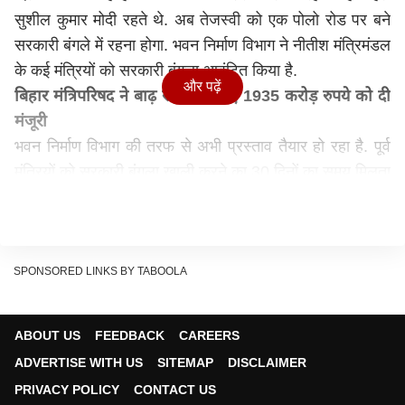
सुशील कुमार मोदी रहते थे. अब तेजस्वी को एक पोलो रोड पर बने
सरकारी बंगले में रहना होगा. भवन निर्माण विभाग ने नीतीश मंत्रिमंडल
के कई मंत्रियों को सरकारी बंगला आवंटित किया है.
और पढ़ें
बिहार मंत्रिपरिषद ने बाढ़ राहत के लिए 1935 करोड़ रुपये को दी
मंजूरी
भवन निर्माण विभाग की तरफ से अभी प्रस्ताव तैयार हो रहा है. पूर्व
मंत्रियों को सरकारी बंगला खाली करने का 30 दिनों का समय मिलता
है. निर्धारित समय में बंगला खाली नहीं करने पर विभाग की ओर से
नोटिस भेजा जाता है. इसके बाद भी खाली नहीं करने पर प्रशासन
खुद बंगला खाली कराता है.
SPONSORED LINKS BY TABOOLA
रिलेटेड स्टोरी >>
इंडिया
इंडिया
ABOUT US
FEEDBACK
CAREERS
PM मोदी से मिलने पहुंचे डिप्टी सीएम एकनाथ
शिंदे, बोले- जब जब संसद सत्र...
ADVERTISE WITH US
SITEMAP
DISCLAIMER
PRIVACY POLICY
CONTACT US