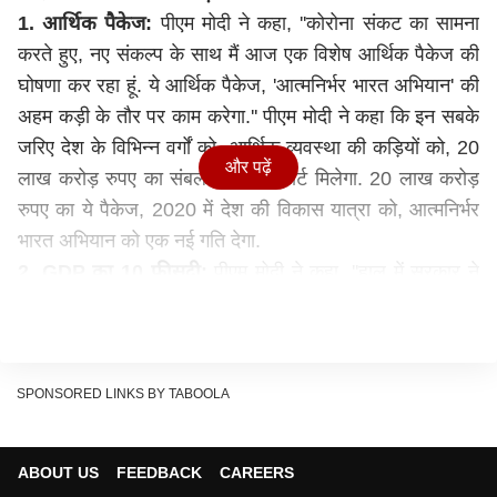
1. आर्थिक पैकेज:
पीएम मोदी ने कहा, ''कोरोना संकट का सामना
करते हुए, नए संकल्प के साथ मैं आज एक विशेष आर्थिक पैकेज की
घोषणा कर रहा हूं. ये आर्थिक पैकेज, 'आत्मनिर्भर भारत अभियान' की
अहम कड़ी के तौर पर काम करेगा.'' पीएम मोदी ने कहा कि इन सबके
जरिए देश के विभिन्न वर्गों को, आर्थिक व्यवस्था की कड़ियों को, 20
और पढ़ें
लाख करोड़ रुपए का संबल मिलेगा, सपोर्ट मिलेगा. 20 लाख करोड़
रुपए का ये पैकेज, 2020 में देश की विकास यात्रा को, आत्मनिर्भर
भारत अभियान को एक नई गति देगा.
2. GDP का 10 फीसदी:
पीएम मोदी ने कहा, ''हाल में सरकार ने
कोरोना संकट से जुड़ी जो आर्थिक घोषणाएं की थीं, जो रिजर्व बैंक के
फैसले थे, और आज जिस आर्थिक पैकेज का ऐलान हो रहा है, उसे
जोड़ दें तो ये करीब-करीब 20 लाख करोड़ रुपए का है. ये पैकेज
भारत की GDP का करीब-करीब 10 फीसदी है.''
SPONSORED LINKS BY TABOOLA
3. किसे फायदा मिलेगा?:
पीएम मोदी ने कहा कि ये आर्थिक पैकेज
हमारे कुटीर उद्योग, गृह उद्योग, हमारे लघु-मंझोले उद्योग, हमारे
ABOUT US
FEEDBACK
CAREERS
MSME के लिए है, जो करोड़ों लोगों की आजीविका का साधन है, जो