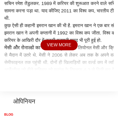
सचिन रमेश तेंडुलकर. 1989 में करियर की शुरूआत करने वाले सचिन त
सामना करना पड़ा था. याद कीजिए 2011 का विश्व कप, भारतीय टीम के
थी.
कुछ ऐसी ही कहानी इमरान खान की भी है. इमरान खान ने एक बार संन्या
इमरान खान ने अपनी कप्तानी में 1992 का विश्व कप जीता. विश्व कप 
करियर के आखिरी दौर में उनकी मनमानी मुराद भी पूरी हुई हो.
VIEW MORE
मेसी और रोनाल्डो का रह गया अधूरा सपना
लियोनल मेसी और क्रिस्टिय
से मैदान में उतरे थे. मेसी ने 2006 से लेकर अब तक के अपने वर्ल
सेमीफाइनल तक पहुंची थी. दोनों ही खिलाड़ियों का वर्ल्ड कप में व्य
अर्जेन्टीना को बीते शनिवार को फ्रांस के खिलाफ 4-3 से मिली हार के बाद
साल मेसी 4 मैच में सिर्फ 1 गोल कर पाए. फ्रांस के खिलाफ मैच में त
रोनाल्डो का भी रहा. उन्होंने इस साल 4 गोल तो किए लेकिन उरूग्वे के
क्यों रह जाएगा मेसी-रोनाल्डो का सपना अधूरा?
अगले विश्व कप तक म
काफी ज्यादा है. वो भी तब जबकि किसी खिलाड़ी को मैदान में पसीना बहा
ओपिनियन
लेकिन सच यही है कि अब इन दोनों खिलाड़ियों का वर्ल्ड कप में मैदान म
यहीं आकर लगता है कि सारी काबिलियत और मेहनत के साथ साथ किस्मत
BLOG