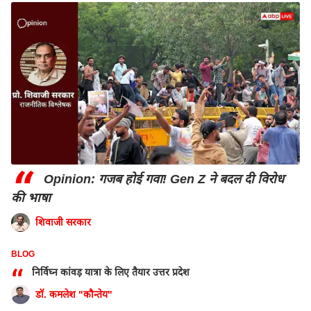
Related Stories >>
इंडिया
इंडिया
राहुल गांधी को BJP में कौन नेता पसंद? दिया
जवाब, 'हैलो अंकल...'
PUBLISHED AT : MON, JULY 2,2018, 7:46 PM (IST)
Tags :
Lionel Messi
FIFA WORLD CUP 2018
“
Opinion: गजब होई गवा! Gen Z ने बदल दी विरोध
Breaking News, Anytime, Anywhere - Download
की भाषा
ABPLIVE on
Android
and
iOS
now!
शिवाजी सरकार
BLOG
“
निर्विघ्न कांवड़ यात्रा के लिए तैयार उत्तर प्रदेश
डॉ. कमलेश "कौन्तेय"