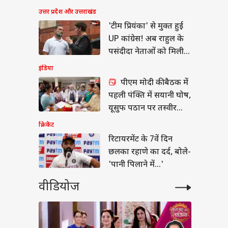
उत्तर प्रदेश और उत्तराखंड
न हंटर्स बना रही भारतीय
'टीम प्रियंका' से मुक्त हुई
सेना, ऑपरेशन सिंदूर से
UP कांग्रेस! अब राहुल के
 है इसका कनेक्शन?
पसंदीदा नेताओं को मिली
कमान
इंडिया
पीएम मोदी की बैठक में
पहली पंक्ति में सयानी घोष,
यूसुफ पठान पर तस्वीर
साफ
क्रिकेट
रिटायरमेंट के 7वें दिन
छलका रहाणे का दर्द, बोले-
'पानी पिलाने में...'
वीडियोज