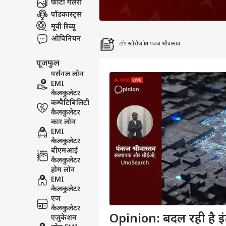
फोटो गैलरी
पॉडकास्ट्स
मूवी रिव्यू
ओपिनियन
टॉप स्टोरीज फ्रॉम पंकज श्रीवास्तव
यूजफुल
पर्सनल लोन
EMI
कैलकुलेटर
कम्पैटिबिलिटी
कैलकुलेटर
कार लोन
EMI
कैलकुलेटर
बीएमआई
कैलकुलेटर
होम लोन
EMI
कैलकुलेटर
एज
कैलकुलेटर
Opinion: बदल रही है इंट
एजुकेशन