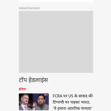
Advertisement
ेट
टॉप हेडलाइंस
यरमेंट के 7वें दिन छलका
े का दर्द, बोले- 'पानी
इंडिया
े में...'
या
FCRA पर US के सांसद की
टिप्पणी पर भड़का भारत,
'ये हमारा आंतरिक मामला'