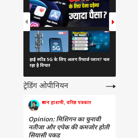
हाई स्पीड 5G के लिए अलग रिचार्ज प्लान? चल
पीएम मोदी की
रहा है विचार
घोष, यूसुफ 
ट्रेडिंग ओपीनियन
रुमान हाशमी, वरिष्ठ पत्रकार
Opinion: मिशिगन का चुनावी
नतीजा और एपेक की कमजोर होती
सियासी पकड़