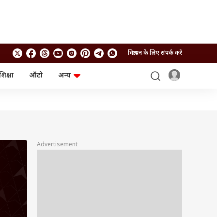
विज्ञापन के लिए संपर्क करें
शिक्षा
ऑटो
अन्य
बिजनेस
लाइफस्टाइल
पर्सनल फाइनेंस
स्वास्थ्य
स्टॉक मार्केट
ट्रैवल
म्यूचुअल फंड्स
फूड
क्रिप्टो
फैशन
आईपीओ
Health and Fitness
Advertisement
फोटो गैलरी
जनरल नॉलेज
वीडियो