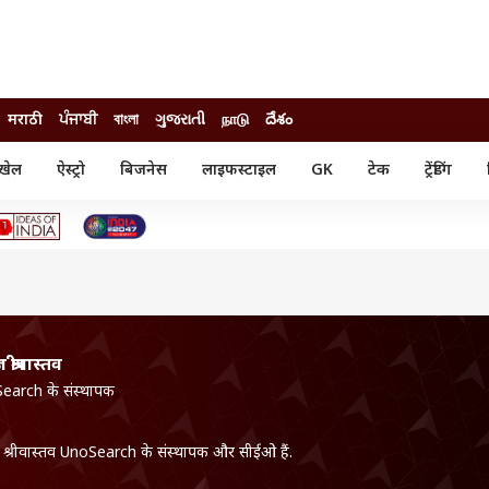
मराठी
ਪੰਜਾਬੀ
বাংলা
ગુજરાતી
நாடு
దేశం
खेल
ऐस्ट्रो
बिजनेस
लाइफस्टाइल
GK
टेक
ट्रेंडिंग
ंजन
ऑटो
खेल
ुड
कार
क्रिकेट
री सिनेमा
टेक्नोलॉजी
शिक्षा
ल सिनेमा
मोबाइल
रिजल्ट
्रिटीज
चैटजीपीटी
नौकरी
ी
गैजेट
वेब स्टोरीज
श्रीवास्तव
यूटिलिटी न्यूज़
earch के संस्थापक
कल्चर
फैक्ट चेक
श्रीवास्तव UnoSearch के संस्थापक और सीईओ हैं.