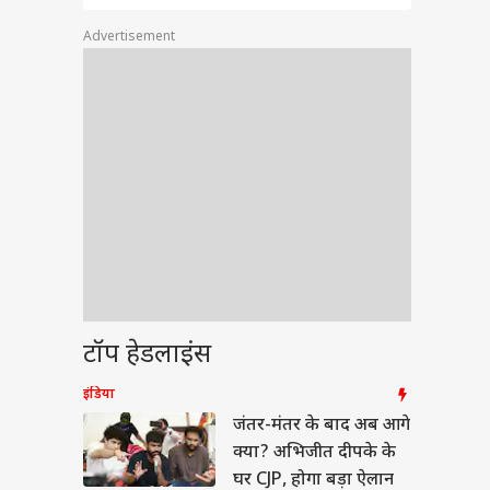
Advertisement
वुड
ीर कपूर की 'रामायण'
टॉप हेडलाइंस
िलीज डेट हुई कंफर्म,
ं- कब सिनेमाघरों में देगी
या
इंडिया
तक
जंतर-मंतर के बाद अब आगे
क्या? अभिजीत दीपके के
घर CJP, होगा बड़ा ऐलान