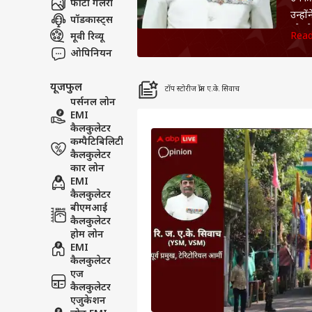
फोटो गैलरी
उन्हों
पॉडकास्ट्स
और रे
Rea
मूवी रिव्यू
स्टाफ
ओपिनियन
संचाल
यूजफुल
टॉप स्टोरीज फ्रॉम ए.के. सिवाच
पर्सनल लोन
EMI
कैलकुलेटर
कम्पैटिबिलिटी
कैलकुलेटर
कार लोन
EMI
कैलकुलेटर
बीएमआई
कैलकुलेटर
होम लोन
EMI
कैलकुलेटर
एज
कैलकुलेटर
एजुकेशन