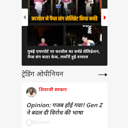
मुबंई एयरपोर्ट पर काजोल का बर्थडे सेलिब्रेशन,
10 लाख के 
पैप्स संग काटा केक, तस्वीरें हुईं वायरल
बेहतर? जानि
ट्रेडिंग ओपीनियन
शिवाजी सरकार
Opinion: गजब होई गवा! Gen Z
ने बदल दी विरोध की भाषा
Opinion