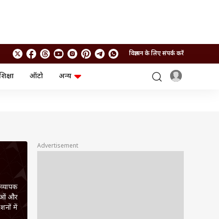
विज्ञापन के लिए संपर्क करें
शिक्षा
ऑटो
अन्य
बिजनेस
लाइफस्टाइल
पर्सनल फाइनेंस
स्वास्थ्य
स्टॉक मार्केट
ट्रैवल
म्यूचुअल फंड्स
फूड
क्रिप्टो
फैशन
आईपीओ
Health and Fitness
Advertisement
फोटो गैलरी
जनरल नॉलेज
 व्यापक
वीडियो
नाओं और
नों में