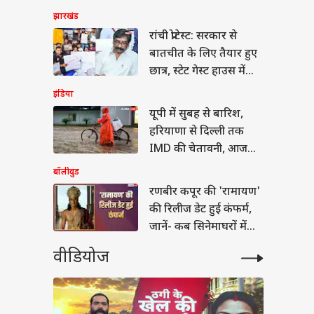
 NEET-UG में ‘टू-स्टेज
झारखंड
मूला’ से पेपर लीक पर
रांची प्रोटेस्ट: सरकार से
गी लगाम?
बातचीत के लिए तैयार हुए
छात्र, स्टेट गेस्ट हाउस में
होगी बात
इंडिया
यूपी में सुबह से बारिश,
हरियाणा से दिल्ली तक
IMD की चेतावनी, आज
देश का मौसम कैसा?
बॉलीवुड
रणबीर कपूर की 'रामायण'
की रिलीज डेट हुई कंफर्म,
जानें- कब सिनेमाघरों में
देगी दस्तक
वीडियोज