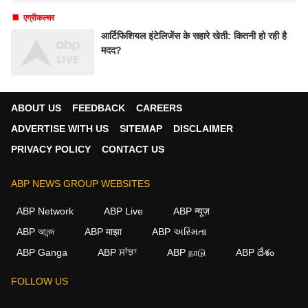
एग्रीकल्चर
आर्टिफिशियल इंटेलिजेंस के सहारे खेती: कितनी हो रही है
मदद?
ABOUT US
FEEDBACK
CAREERS
ADVERTISE WITH US
SITEMAP
DISCLAIMER
PRIVACY POLICY
CONTACT US
ABP NEWS GROUP WEBSITES
ABP Network
ABP Live
ABP न्यूज़
ABP আনন্দ
ABP माझा
ABP અસ્મિતા
ABP Ganga
ABP ਸਾਂਝਾ
ABP நாடு
ABP దేశం
FOLLOW US