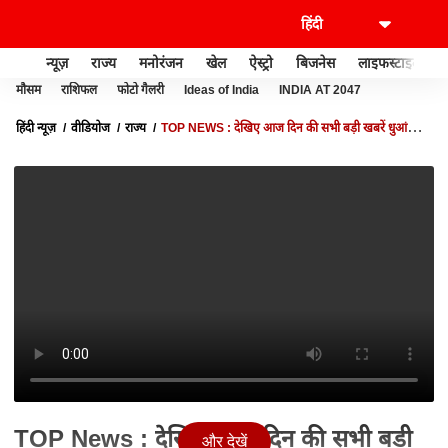
न्यूज़
राज्य
मनोरंजन
खेल
ऐस्ट्रो
बिजनेस
लाइफस्टाइल
मौसम
राशिफल
फोटो गैलरी
Ideas of India
INDIA AT 2047
हिंदी न्यूज़
वीडियोज
राज्य
TOP NEWS : देखिए आज दिन की सभी बड़ी खबरें धुआंधार
अंदाज में... | TOP HEADLINES | UTTARAKHAND UP NEWS
TOP News : देखिए आज दिन की सभी बड़ी
और देखें