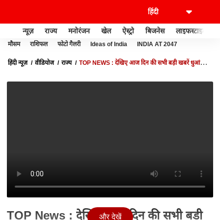
न्यूज़
राज्य
मनोरंजन
खेल
ऐस्ट्रो
बिजनेस
लाइफस्टाइल
मौसम
राशिफल
फोटो गैलरी
Ideas of India
INDIA AT 2047
हिंदी न्यूज़
वीडियोज
राज्य
TOP NEWS : देखिए आज दिन की सभी बड़ी खबरें धुआंधार
अंदाज में... | TOP HEADLINES | UTTARAKHAND UP NEWS
TOP News : देखिए आज दिन की सभी बड़ी
और देखें