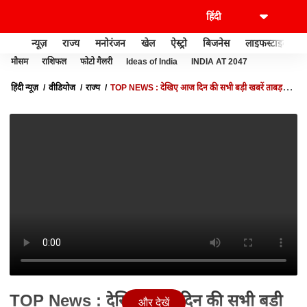
न्यूज़
राज्य
मनोरंजन
खेल
ऐस्ट्रो
बिजनेस
लाइफस्टाइल
मौसम
राशिफल
फोटो गैलरी
Ideas of India
INDIA AT 2047
हिंदी न्यूज़
वीडियोज
राज्य
TOP NEWS : देखिए आज दिन की सभी बड़ी खबरें ताबड़तोड़
अंदाज में | TOP HEADLINES | UTTARAKHAND UP NEWS
TOP News : देखिए आज दिन की सभी बड़ी
और देखें