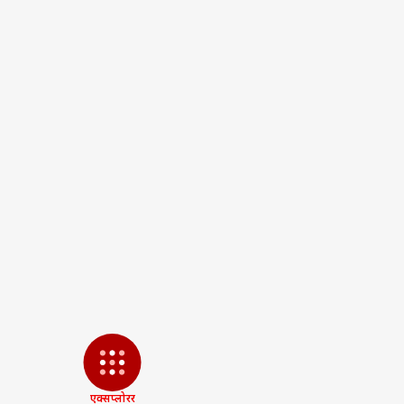
पर्सनल
टॉप
हॅलो गेस्ट
विश्व
एडवर्टाइज विथ अस
प्राइवेसी पॉलिसी
कॉन्टैक्ट अस
सेंड फीडबैक
ईरान
एक्सप्लोरर