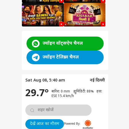
ज्वॉइन वॉट्सऐप चैनल
ज्वॉइन टेलिग्राम चैनल
Sat Aug 08, 5:40 am
नई दिल्ली
29.7°
बारिश: 0 mm ह्यूमिडिटी: 88% हवा:
ेट
ESE 15.4 km/h
देखें आज का मौसम
Powered By:
लंका के खिलाफ टेस्ट में