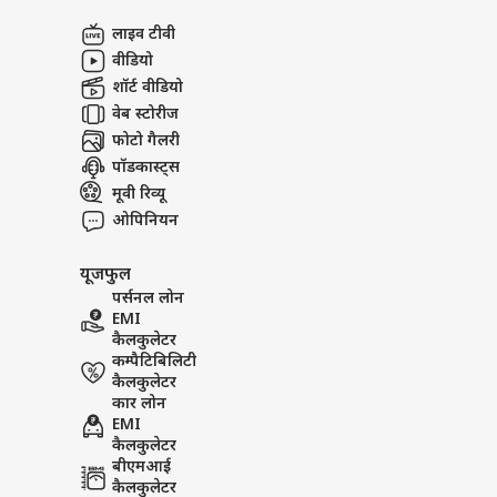
अबाउट अस
का ब
लाइव टीवी
नहीं 
उत्तर
करियर्स
वीडियो
शॉर्ट वीडियो
वेब स्टोरीज
फोटो गैलरी
पॉडकास्ट्स
यूपी
का म
मूवी रिव्यू
LOGIN
बारि
ओपिनियन
यूजफुल
पर्सनल लोन
EMI
कैलकुलेटर
कम्पैटिबिलिटी
कैलकुलेटर
कार लोन
EMI
कैलकुलेटर
बीएमआई
कैलकुलेटर