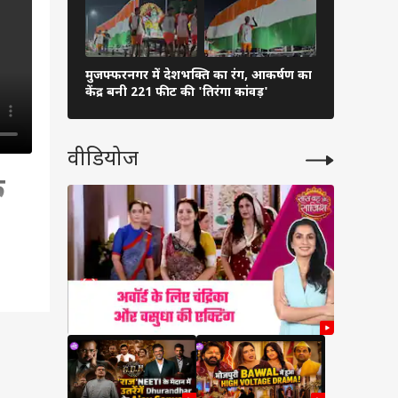
मुजफ्फरनगर में देशभक्ति का रंग, आकर्षण का
दीपक प्रकाश 
केंद्र बनी 221 फीट की 'तिरंगा कांवड़'
खिलाई मिठा
वीडियोज
े