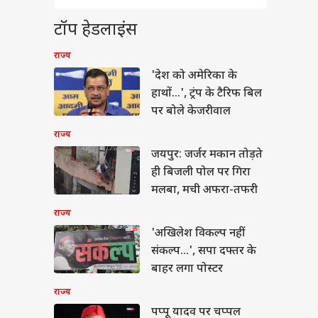
 ज्यादा विकेट लेने वाले
रतीय गेंदबाज
टॉप हेडलाइंस
राज्य
'देश को अमेरिका के
हाथों...', ट्रंप के टैरिफ बिल
 बीपी कंट्रोल करेंगी ये
पर बोले केजरीवाल
ियां, देख लें लिस्ट
राज्य
जयपुर: जर्जर मकान तोड़ते
ही बिजली पोल पर गिरा
मलबा, मची अफरा-तफरी
राज्य
'अखिलेश विकल्प नहीं
संकल्प...', सपा दफ्तर के
बाहर लगा पोस्टर
राज्य
पप्पू यादव पर चप्पल