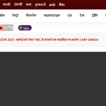
मराठी
ਪੰਜਾਬੀ
বাংলা
ગુજરાતી
நாடு
దేశం
खेल
ऐस्ट्रो
बिजनेस
लाइफस्टाइल
GK
टेक
ट्रेंडिंग
ंजन
ऑटो
खेल
ुड
कार
क्रिकेट
री सिनेमा
टेक्नोलॉजी
शिक्षा
ल सिनेमा
 2021: महंगाई को लेकर TMC के सांसदों का साइकिल पर प्रदर्शन | ABP GANGA
मोबाइल
रिजल्ट
्रिटीज
चैटजीपीटी
नौकरी
ी
गैजेट
वेब स्टोरीज
यूटिलिटी न्यूज़
कल्चर
फैक्ट चेक