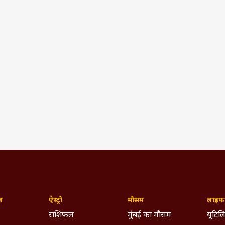
ज़
ऐस्ट्रो
मौसम
लाइफस
राशिफल
मुंबई का मौसम
यूटिलि