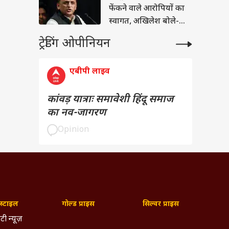
फेंकने वाले आरोपियों का
स्वागत, अखिलेश बोले-
'BJP में अपराधियों की...'
ट्रेडिंग ओपीनियन
एबीपी लाइव
कांवड़ यात्राः समावेशी हिंदू समाज
का नव-जागरण
Opinion
्टाइल
गोल्ड प्राइस
सिल्वर प्राइस
टी न्यूज़