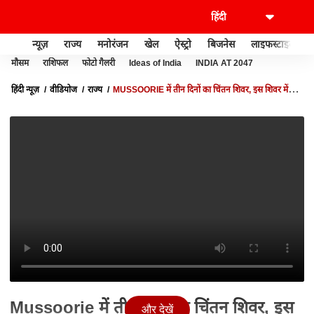
न्यूज़
राज्य
मनोरंजन
खेल
ऐस्ट्रो
बिजनेस
लाइफस्टाइल
मौसम
राशिफल
फोटो गैलरी
Ideas of India
INDIA AT 2047
हिंदी न्यूज़
वीडियोज
राज्य
MUSSOORIE में तीन दिनों का चिंतन शिवर, इस शिवर में
तैयार होगा देवभूमि के विकास का प्लान। देखिए
Mussoorie में तीन दिनों का चिंतन शिवर, इस
और देखें