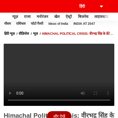
न्यूज़
राज्य
मनोरंजन
खेल
ऐस्ट्रो
बिजनेस
लाइफस्टाइल
मौसम
राशिफल
फोटो गैलरी
Ideas of India
INDIA AT 2047
हिंदी न्यूज़
वीडियोज
न्यूज़
HIMACHAL POLITICAL CRISIS: वीरभद्र सिंह के बेटे ने
हिमाचल सरकार में मंत्री पद से दिया इस्तीफा
Himachal Political Crisis: वीरभद्र सिंह के
और देखें