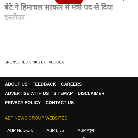
बेटे ने हिमाचल सरकार में मंत्री पद से दिया
इस्तीफा
Written By :
एबीपी न्यूज़ वेब डेस्क
28 Feb 2024 12:28 PM (IST)
हिमाचल सरकार की मुश्किलें और बढ़ चुकी हैं. वीरभद्र सिंह के बेटे
विक्रमादित्य सिंह ने मंत्री पद से इ...
see more
SPONSORED LINKS BY TABOOLA
Jai Ram Thakur
Virbhadra Singh
Tags :
Vikramaditya Singh
HImachal Pradesh
ABOUT US
FEEDBACK
CAREERS
CM Sukhvinder Sukhu
ADVERTISE WITH US
SITEMAP
DISCLAIMER
PRIVACY POLICY
CONTACT US
न्यूज़ वीडियोज
ABP NEWS GROUP WEBSITES
ABP Network
ABP Live
ABP न्यूज़
न्यूज़