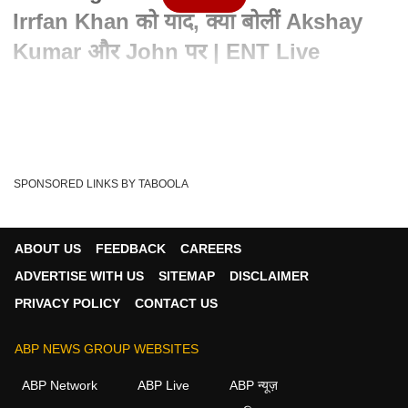
Irrfan Khan को याद, क्या बोलीं Akshay
Kumar और John पर | ENT Live
Written By :
ABP News Bureau
14 Aug 2022 02:12 PM (IST)
Chitrangda Singh ने बताया की कैसे उनके बचपन में था Discipline
जरुरी, फौजी की बेटी ने क्यों किया डिस...
see more
SPONSORED LINKS BY TABOOLA
Akshay Kumar
John Abraham
Tags :
Chitrangada Singh
Entertainment Live
ENT Live
ABOUT US
FEEDBACK
CAREERS
ADVERTISE WITH US
SITEMAP
DISCLAIMER
PRIVACY POLICY
CONTACT US
मनोरंजन वीडियोज
ABP NEWS GROUP WEBSITES
मनोरंजन
ABP Network
ABP Live
ABP न्यूज़