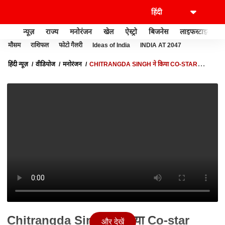
न्यूज़
राज्य
मनोरंजन
खेल
ऐस्ट्रो
बिजनेस
लाइफस्टाइल
मौसम
राशिफल
फोटो गैलरी
Ideas of India
INDIA AT 2047
हिंदी न्यूज़
वीडियोज
मनोरंजन
CHITRANGDA SINGH ने किया CO-STAR
IRRFAN KHAN को याद, क्या बोलीं AKSHAY KUMAR और JOHN पर | ENT LIVE
Chitrangda Singh ने किया Co-star
और देखें