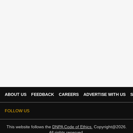
ABOUT US
FEEDBACK
CAREERS
ADVERTISE WITH US
S
FOLLOW US
This website follows the
DNPA Code of Ethics.
Copyright@2026.
All rights reserved.