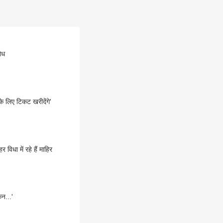
ोध
े लिए टिकट खरीदेंगे'
धा में रहे हैं माहिर
न...'