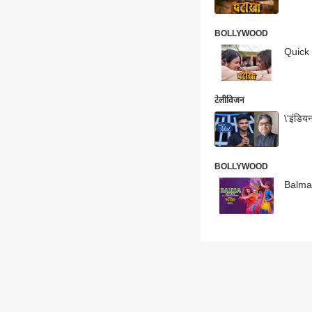
BOLLYWOOD
Quick R
टेलीविजन
\'इंडिय
BOLLYWOOD
Balma 