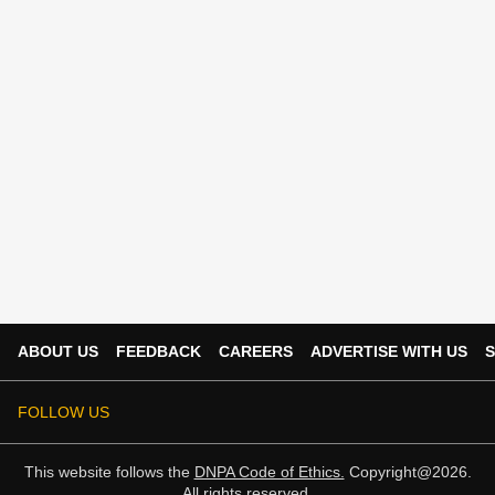
ABOUT US
FEEDBACK
CAREERS
ADVERTISE WITH US
S
FOLLOW US
This website follows the
DNPA Code of Ethics.
Copyright@2026.
All rights reserved.