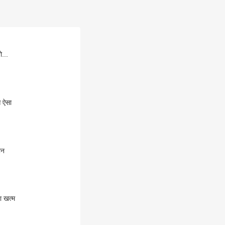
ो...
आ ऐसा
ान
ा खत्म