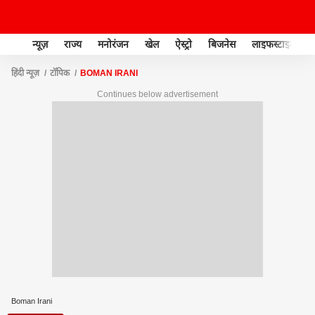
न्यूज़
राज्य
मनोरंजन
खेल
ऐस्ट्रो
बिजनेस
लाइफस्टाइल
हिंदी न्यूज़
टॉपिक
BOMAN IRANI
Continues below advertisement
Boman Irani