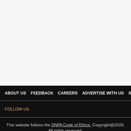
ABOUT US
FEEDBACK
CAREERS
ADVERTISE WITH US
S
FOLLOW US
This website follows the
DNPA Code of Ethics.
Copyright@2026.
All rights reserved.