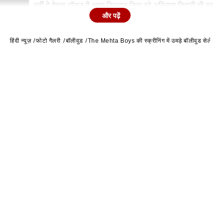
वहीं दे मेहता बॉयज में अहम किरदार निभा रहे अविनाश तिवारी भी ब्लू
2
और पढ़ें
कोट पैंट में हैंडसम लग रहे थे.
हिंदी न्यूज़
फोटो गैलरी
बॉलीवुड
The Mehta Boys की स्क्रीनिंग में उमड़े बॉलीवुड सेलेब्स,