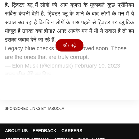
है. ट्विटर ब्लू में लोगों को आम यूजर्स के मुकाबले कुछ प्रीमियम
सर्विस कंपनी देती है. ट्विटर ब्लू के आने के बाद लोगों के मन में ये
सवाल उठ रहा है कि जिन लोगों के पास पहले से ट्विटर पर ब्लू टिक
मौजूद है उनका क्या होगा? अगर आपके मन में भी ये सवाल है तो हम
इसका जवाब देने जा रहे हैं.
और पढ़ें
Legacy blue checks will be removed soon. Those
are the ones that are truly corrupt.
— Elon Musk (@elonmusk)
February 10, 2023
मस्क छीन लेंगे ब्लू टिक
ट्विटर पर रिया नाम की एक यूजर ने एलन मस्क से ये सवाल पूछा
कि जिन लोगों के पास पहले से ट्विटर पर ब्लू टिक मौजूद है उनका
क्या होगा? रिया ने यह भी लिखा कि अब पैसों के जरिए ब्लू टिक
किसी भी व्यक्ति को मिल जा रहा है जबकि पहले ये सिर्फ पॉपुलर
SPONSORED LINKS BY TABOOLA
लोगों को ही दिया जाता था. इसके जवाब में एलन मस्क ने कहा कि
जल्द फ्री में मिले ब्लू टिक लोगों से छीन लिए जाएंगे. यानी उनके
ABOUT US
FEEDBACK
CAREERS
अकाउंट से ब्लू टिक हट जाएगा अब ब्लू टिक केवल उन्हें मिलेगा जो