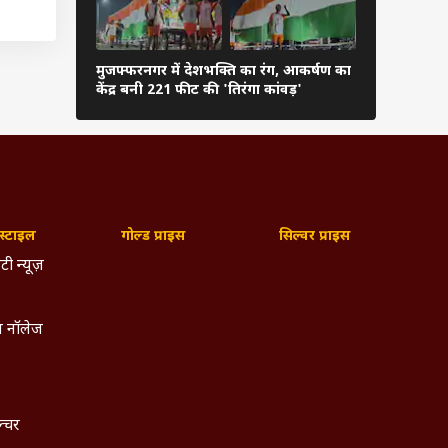
मुजफ्फरनगर में देशभक्ति का रंग, आकर्षण का
100 की रफ्ता
केंद्र बनी 221 फीट की 'तिरंगा कांवड़'
अहमद के सड़
्टाइल
गोल्ड प्राइस
सिल्वर प्राइस
टी न्यूज़
 नॉलेज
ल्चर