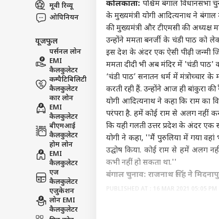
कोलकाता:
पश्चिम बंगाल विधानसभा चुना
मूवी रिव्यू
इंडिय
के मुख्यमंत्री योगी आदित्यनाथ ने बंगाल
ओपिनियन
एडवर्टाइज विथ अस
की मुख्यमंत्री और टीएमसी की अध्यक्ष मम
प्राइवेसी पॉलिसी
उन्होंने ममता बनर्जी के चंडी पाठ को ल
यूजफुल
कॉन्टैक्ट अस
पर्सनल लोन
इस देश के अंदर एक ऐसी पीढ़ी जन्मी जिस
सेंड फीडबैक
EMI
ममता दीदी भी अब मंदिर में 'चंडी पाठ' क
'सें
कैलकुलेटर
अबाउट अस
पालन
‘चंडी पाठ’ सनातन धर्म में मंत्रोच्चार के
कम्पैटिबिलिटी
केंद्
ओटीट
कैलकुलेटर
करती रही हैं. उन्होंने आज ही बांकुरा की 
करियर्स
कार लोन
योगी आदित्यनाथ ने कहा कि राम का विर
EMI
परंपरा है. हमें कोई राम से अलग नहीं
कैलकुलेटर
कि यही गलती उत्तर प्रदेश के अंदर एक 
बीएमआई
कैलकुलेटर
योगी ने कहा, ''मैं पुरुलिया में गया वहा
कंगन
होम लोन
उद्घोष किया. कोई राम से हमें अलग नह
विधा
EMI
LOGIN
कभी नहीं हो सकता था.''
कंफर
कैलकुलेटर
सकते 
एज
बंगाल चुनाव: राजनाथ सिंह ने मिदनापुर
कैलकुलेटर
PUBLISHED AT : 16 MAR 2021 05:05 PM 
एजुकेशन
लोन EMI
Tags :
Cm Yogi
Yogi Adityanat
कैलकुलेटर