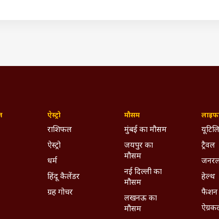
ywhere - Download ABPLIVE on
Android
and
iOS
now!
ज़
ऐस्ट्रो
मौसम
लाइफस
राशिफल
मुंबई का मौसम
यूटिलि
ऐस्ट्रो
जयपुर का
ट्रैवल
मौसम
धर्म
जनरल
नई दिल्ली का
हिंदू कैलेंडर
हेल्थ
मौसम
ग्रह गोचर
फैशन
लखनऊ का
ऐग्रक
मौसम