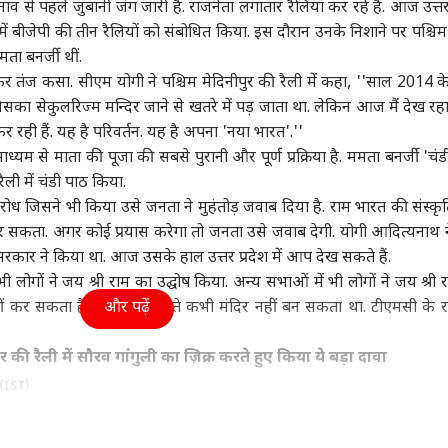
व से पहले जुबानी जंग जारी है. राजनेता लगातार रैलियां कर रहे हैं. आज उत्तर 
ा
उत्तर प्रदेश और उत्तराखंड
क्रिकेट
हेल्थ
 में बीजेपी की तीन रैलियों को संबोधित किया. इस दौरान उनके निशाने पर पश्चिम
ता बनर्जी थीं.
ेकर तंज कसा. सीएम योगी ने पश्चिम मेदिनीपुर की रैली में कहा, ''साल 2014 क
का सेकुलरिज्म मन्दिर जाने से खतरे में पड़ जाता था. लेकिन आज मैं देख रहा 
र रही हैं. यह है परिवर्तन. यह है अपना 'नया भारत'.''
सरशिप नहीं, कानून का
UP चुनाव से पहले RLD में
श्रीलंका के खिलाफ टेस्ट में
कैंस
', AI कंटेंट-CSAM पर
बड़ा बदलाव, ऐश्वर्य राज सिंह
सबसे ज्यादा विकेट लेने वाले
सकता
 माध्यम से माता की पूजा की सबसे पुरानी और पूर्ण प्रक्रिया है. ममता बनर्जी 'चं
र की मेटा को दो टूक
ी
बने प्रदेश अध्यक्ष
विश्व
5 भारतीय गेंदबाज
इंडिया
रोज 
इंडि
रैली में चंडी पाठ किया.
सच
ोध जिसने भी किया उसे जनता ने मुहंतोड़ जवाब दिया है. राम भारत की संस्क
 कर सकता. अगर कोई प्रयास करेगा तो जनता उसे जवाब देगी. योगी आदित्यनाथ 
सरकार ने किया था. आज उसके हाल उत्तर प्रदेश में आप देख सकते हैं.
ं भी लोगों ने जय श्री राम का उद्घोष किया. अन्य सभाओं में भी लोगों ने जय श्री
ा रनौत की 'भारत भाग्य
अपने ही पैर पर कुल्हाड़ी...,
एक पर हमला, तीनों पर
ड्रो
ीं कर सकता है. कांग्रेस के रहते कभी मंदिर नहीं बन सकता था. टीएमसी के र
और पढ़ें
ता' की ओटीटी रिलीज
भारत-चीन पर 100% टैरिफ
माना जाएगा अटैक! पाक-
वायु
्म, जानें कब-कहां देख
का US सीनेटर ने किया
सऊदी-तुर्किए डिफेंस डील पर
क्या
हैं
विरोध
क्या बोला भारत?
 की रैली में सौरव गांगुली का ज़िक्र करते हुए किया ये बड़ा दावा
(IST)
h
West Bengal Election 2021
West Bengal