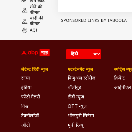
पिन कोड
Breaking News, Anytime, An
सोने की
कीमत
चांदी की
SPONSORED LINKS BY TABOOLA
कीमत
AQI
लेटेस्ट हिंदी न्यूज़
एंटरटेनमेंट न्यूज़
स्पोर्ट्स न्यू
राज्य
विजुअल स्टोरीज़
क्रिकेट
इंडिया
बॉलीवुड
आईपीएल
फोटो गैलरी
टीवी न्यूज़
विश्व
OTT न्यूज़
टेक्नोलॉजी
भोजपुरी सिनेमा
ऑटो
मूवी रिव्यू