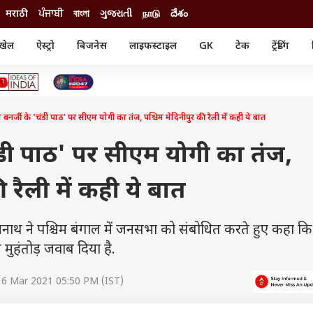
मराठी
ਪੰਜਾਬੀ
বাংলা
ગુજરાતી
நாடு
దేశం
खेल
ऐस्ट्रो
बिजनेस
लाइफस्टाइल
GK
टेक
ट्रेंडिंग
ंजन
ऑटो
खेल
ुड
कार
क्रिकेट
री सिनेमा
टेक्नोलॉजी
शिक्षा
ल सिनेमा
बनर्जी के 'चंडी पाठ' पर सीएम योगी का तंज, पश्चिम मेदिनीपुर की रैली में कही ये बात
मोबाइल
रिजल्ट
्रिटीज
चैटजीपीटी
नौकरी
ी
ंडी पाठ' पर सीएम योगी का तंज,
गैजेट
वेब स्टोरीज
ी रैली में कही ये बात
यूटिलिटी न्यूज़
कल्चर
फैक्ट चेक
आदित्यनाथ ने पश्चिम बंगाल में जनसभा को संबोधित करते हुए कहा क
मुहंतोड़ जवाब दिया है.
16 Mar 2021 05:50 PM (IST)