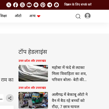
विज्ञापन के लिए संपर्क करें
शिक्षा
ऑटो
अन्य
बिजनेस
लाइफस्टाइल
पर्सनल फाइनेंस
स्वास्थ्य
स्टॉक मार्केट
ट्रैवल
म्यूचुअल फंड्स
फूड
क्रिप्टो
फैशन
आईपीओ
Health and Fitness
टॉप हेडलाइंस
फोटो गैलरी
जनरल नॉलेज
उत्तर प्रदेश और उत्तराखंड
महोबा में फंदे से लटका
वीडियो
मिला विवाहिता का शव,
ि राम का
परिवार बोला- बेटी की
हत्या की गई
उत्तर प्रदेश और उत्तराखंड
अलीगढ़ में बेकाबू ऑटो ने
वैन में बैठ रहे बच्चों को
रौंदा, 7 छात्र घायल