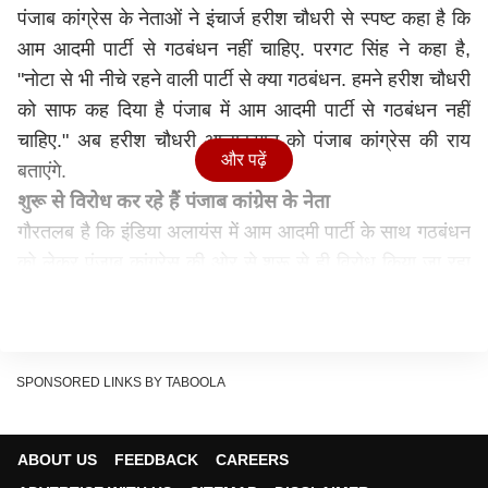
पंजाब कांग्रेस के नेताओं ने इंचार्ज हरीश चौधरी से स्पष्ट कहा है कि
आम आदमी पार्टी से गठबंधन नहीं चाहिए. परगट सिंह ने कहा है,
"नोटा से भी नीचे रहने वाली पार्टी से क्या गठबंधन. हमने हरीश चौधरी
को साफ कह दिया है पंजाब में आम आदमी पार्टी से गठबंधन नहीं
चाहिए." अब हरीश चौधरी आलाकमान को पंजाब कांग्रेस की राय
और पढ़ें
बताएंगे.
शुरू से विरोध कर रहे हैं पंजाब कांग्रेस के नेता
गौरतलब है कि इंडिया अलायंस में आम आदमी पार्टी के साथ गठबंधन
को लेकर पंजाब कांग्रेस की ओर से शुरू से ही विरोध किया जा रहा
है. पार्टी के कई दिग्गज नेता विपक्षी गठबंधन में आप को शामिल करने
के खिलाफ थे. वहीं कांग्रेस की तरफ से हाल ही में हुए विधानसभा
चुनावों के परिणामों का इंतजार किया जा रहा था. उसे उम्मीद थी कि
राजस्थान, मध्य प्रदेश और छतीसगढ़ जैसे हिंदी भाषी राज्यों में वो
SPONSORED LINKS BY TABOOLA
जीत दर्ज कर सकती है. अगर कांग्रेस इन तीनों राज्यों में जीत दर्ज
करती तो वो 2024 का लोकसभा चुनाव अकेले लड़ने का दांव खेल
ABOUT US
FEEDBACK
CAREERS
सकती थी. लेकिन, अब मामला अलग दिख रहा है.