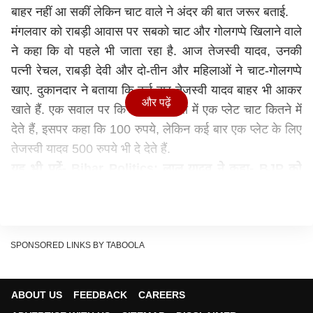
बाहर नहीं आ सकीं लेकिन चाट वाले ने अंदर की बात जरूर बताई.
मंगलवार को राबड़ी आवास पर सबको चाट और गोलगप्पे खिलाने वाले
ने कहा कि वो पहले भी जाता रहा है. आज तेजस्वी यादव, उनकी
पत्नी रेचल, राबड़ी देवी और दो-तीन और महिलाओं ने चाट-गोलगप्पे
खाए. दुकानदार ने बताया कि कई बार तेजस्वी यादव बाहर भी आकर
और पढ़ें
खाते हैं. एक सवाल पर कि राबड़ी आवास में एक प्लेट चाट कितने में
देते हैं, इसपर कहा कि 100 रुपये, लेकिन कई बार एक प्लेट के लिए
तेजस्वी यादव 500 रुपये भी दे देते हैं.
यह भी पढ़ें-
Bihar Politics: लालू यादव ने कहा- BJP को
करानी होगी जातीय जनगणना, केंद्र और राज्य सरकार दिशाहीन,
देखें VIDEO
चाट के शौकीन हैं तेजस्वी यादव
मुकेश कुमार ने बताया कि उन्होंने लालू परिवार को कुल 15 प्लेट चाट
SPONSORED LINKS BY TABOOLA
खिलाई जिसके बाद वह वापस आ गया. मुकेश कुमार ने कहा- “जब भी
कभी राबड़ी देवी के आवास में जाकर चाट खिलाने का मौका मिलता है
ABOUT US
FEEDBACK
CAREERS
मुझे बहुत अच्छा लगता है.” बता दें कि तेजस्वी खुद चाट के बेहद