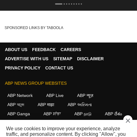
SPONSORED LINKS BY TABOOLA
ABOUT US
FEEDBACK
CAREERS
ADVERTISE WITH US
SITEMAP
DISCLAIMER
PRIVACY POLICY
CONTACT US
ABP NEWS GROUP WEBSITES
ABP Network
ABP Live
ABP न्यूज़
ABP আনন্দ
ABP माझा
ABP અસ્મિતા
ABP Ganga
ABP ਸਾਂਝਾ
ABP நாடு
ABP దేశం
×
FOLLOW US
We use cookies to improve your experience, analyze
traffic, and personalize content. By clicking "Allow", you